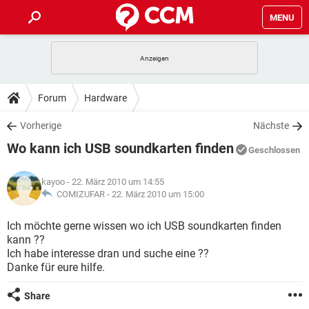
MENU
HOME
SPIELE
STREAMING
TIPPS & TRICKS
Forum
Hardware
ANDROID
IOS
SPIELE
STREAMING
DOWNLOADS
Vorherige
Nächste
WINDOWS 10
INSTAGRAM
ANDROID
IOS
Wo kann ich USB soundkarten finden
WHATSAPP
SPIELE
TIKTOK
STREAMING
Geschlossen
FORUM
WINDOWS 10
INSTAGRAM
FACEBOOK
ANDROID
HARDWARE
IOS
kayoo
- 22. März 2010 um 14:55
WHATSAPP
SPIELE
TIKTOK
STREAMING
LEXIKON
COMIZUFAR -
22. März 2010 um 15:00
WINDOWS 10
INSTAGRAM
FACEBOOK
ANDROID
HARDWARE
IOS
WHATSAPP
SPIELE
TIKTOK
STREAMING
Ich möchte gerne wissen wo ich USB soundkarten finden
WINDOWS 10
INSTAGRAM
kann ??
FACEBOOK
ANDROID
HARDWARE
IOS
Ich habe interesse dran und suche eine ??
WHATSAPP
TIKTOK
Danke für eure hilfe.
WINDOWS 10
INSTAGRAM
FACEBOOK
HARDWARE
WHATSAPP
TIKTOK
Share