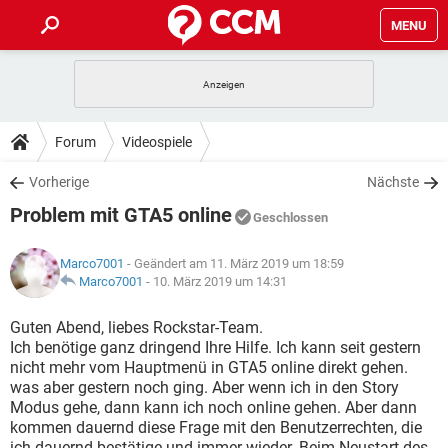
MENU
HOME
SPIELE
STREAMING
TIPPS & TRICKS
Forum
Videospiele
ANDROID
IOS
SPIELE
STREAMING
DOWNLOADS
Vorherige
Nächste
WINDOWS 10
INSTAGRAM
ANDROID
IOS
Problem mit GTA5 online
WHATSAPP
SPIELE
TIKTOK
STREAMING
Geschlossen
FORUM
WINDOWS 10
INSTAGRAM
FACEBOOK
ANDROID
HARDWARE
IOS
Marco7001
- Geändert am 11. März 2019 um 18:59
WHATSAPP
SPIELE
TIKTOK
STREAMING
LEXIKON
Marco7001
-
10. März 2019 um 14:31
WINDOWS 10
INSTAGRAM
FACEBOOK
ANDROID
HARDWARE
IOS
WHATSAPP
SPIELE
TIKTOK
STREAMING
Guten Abend, liebes Rockstar-Team.
WINDOWS 10
INSTAGRAM
Ich benötige ganz dringend Ihre Hilfe. Ich kann seit gestern
FACEBOOK
ANDROID
HARDWARE
IOS
nicht mehr vom Hauptmenü in GTA5 online direkt gehen.
WHATSAPP
TIKTOK
was aber gestern noch ging. Aber wenn ich in den Story
WINDOWS 10
INSTAGRAM
FACEBOOK
HARDWARE
Modus gehe, dann kann ich noch online gehen. Aber dann
WHATSAPP
TIKTOK
kommen dauernd diese Frage mit den Benutzerrechten, die
ich dauernd bestätige und immer wieder. Beim Neustart des