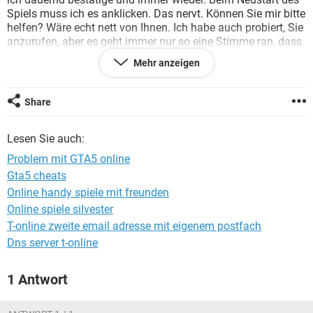
FACEBOOK
HARDWARE
Spiels muss ich es anklicken. Das nervt. Können Sie mir bitte
helfen? Wäre echt nett von Ihnen. Ich habe auch probiert, Sie
anzurufen, aber es geht immer nur so eine Stimme ran, dass
ich auf eine Seite gehen soll. Aber ich würde das Problem
Mehr anzeigen
gerne am Telefon schildern. Könnten sie mir vielleicht eine
Nummer geben, dass ich Sie anrufen kann?
Mit LG Marco Sungen
Share
Lesen Sie auch:
Problem mit GTA5 online
Gta5 cheats
Online handy spiele mit freunden
Online spiele silvester
T-online zweite email adresse mit eigenem postfach
Dns server t-online
1 Antwort