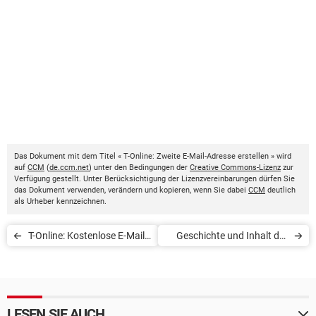
Das Dokument mit dem Titel « T-Online: Zweite E-Mail-Adresse erstellen » wird
auf
CCM
(
de.ccm.net
) unter den Bedingungen der
Creative Commons-Lizenz
zur
Verfügung gestellt. Unter Berücksichtigung der Lizenzvereinbarungen dürfen Sie
das Dokument verwenden, verändern und kopieren, wenn Sie dabei
CCM
deutlich
als Urheber kennzeichnen.
T-Online: Kostenlose E-Mail-
Geschichte und Inhalt der
Adresse erstellen
ersten E-Mail
LESEN SIE AUCH