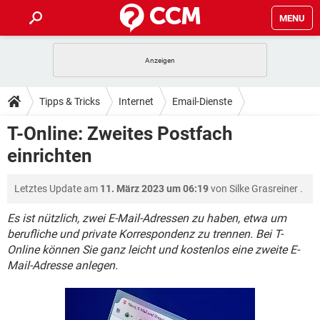
MENU
HOME
SPIELE
STREAMING
TIPPS & TRICKS
Tipps & Tricks
Internet
Email-Dienste
ANDROID
IOS
SPIELE
STREAMING
DOWNLOADS
T-Online: Zweites Postfach
WINDOWS 10
INSTAGRAM
ANDROID
IOS
einrichten
WHATSAPP
SPIELE
TIKTOK
STREAMING
FORUM
WINDOWS 10
INSTAGRAM
FACEBOOK
ANDROID
HARDWARE
IOS
Letztes Update am
11. März 2023 um 06:19
von
Silke Grasreiner
.
WHATSAPP
SPIELE
TIKTOK
STREAMING
LEXIKON
WINDOWS 10
INSTAGRAM
FACEBOOK
ANDROID
HARDWARE
IOS
Es ist nützlich, zwei E-Mail-Adressen zu haben, etwa um
WHATSAPP
SPIELE
TIKTOK
STREAMING
berufliche und private Korrespondenz zu trennen. Bei T-
WINDOWS 10
INSTAGRAM
Online können Sie ganz leicht und kostenlos eine zweite E-
FACEBOOK
ANDROID
HARDWARE
IOS
Mail-Adresse anlegen.
WHATSAPP
TIKTOK
WINDOWS 10
INSTAGRAM
FACEBOOK
HARDWARE
WHATSAPP
TIKTOK