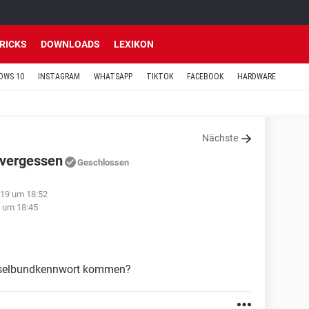
TRICKS
DOWNLOADS
LEXIKON
OWS 10
INSTAGRAM
WHATSAPP
TIKTOK
FACEBOOK
HARDWARE
Nächste
 vergessen
Geschlossen
019 um 18:52
9 um 18:45
üsselbundkennwort kommen?