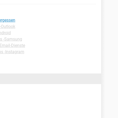
ergessen
-Outlook
ndroid
ps -Samsung
-Email-Dienste
ps -Instagram