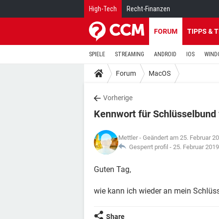
High-Tech
Recht-Finanzen
FORUM
TIPPS & 
SPIELE
STREAMING
ANDROID
IOS
WIND
Forum
MacOS
Vorherige
Kennwort für Schlüsselbund
Mettler
- Geändert am 25. Februar 2
Gesperrt profil -
25. Februar 201
Guten Tag,
wie kann ich wieder an mein Schl
Share