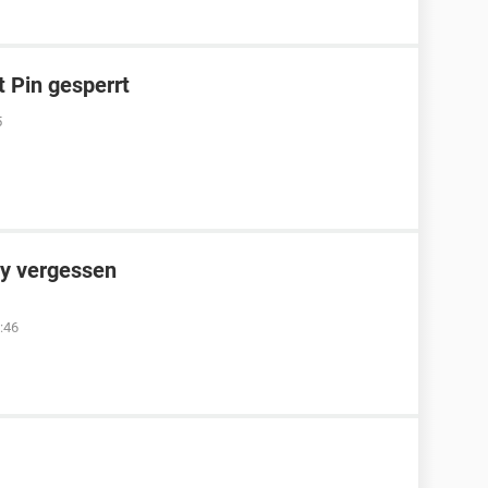
 Pin gesperrt
5
y vergessen
:46