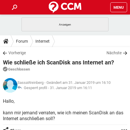
MENU
HOME
SPIELE
STREAMING
TIPPS & TRICKS
Forum
Internet
ANDROID
IOS
SPIELE
STREAMING
DOWNLOADS
Vorherige
Nächste
WINDOWS 10
INSTAGRAM
ANDROID
IOS
Wie schließe ich ScanDisk ans Internet an?
WHATSAPP
SPIELE
TIKTOK
STREAMING
FORUM
WINDOWS 10
INSTAGRAM
Geschlossen
FACEBOOK
ANDROID
HARDWARE
IOS
WHATSAPP
SPIELE
TIKTOK
STREAMING
LEXIKON
WINDOWS 10
SassaWeinberg
- Geändert am 31. Januar 2019 um 16:10
INSTAGRAM
FACEBOOK
ANDROID
HARDWARE
IOS
Gesperrt profil -
31. Januar 2019 um 16:11
WHATSAPP
SPIELE
TIKTOK
STREAMING
WINDOWS 10
INSTAGRAM
Hallo,
FACEBOOK
ANDROID
HARDWARE
IOS
WHATSAPP
TIKTOK
kann mir jemand verraten, wie ich meinen ScanDisk an das
WINDOWS 10
INSTAGRAM
FACEBOOK
HARDWARE
Internet anschließen soll?
WHATSAPP
TIKTOK