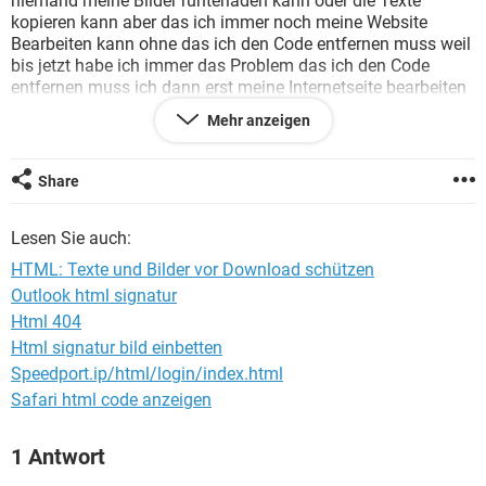
niemand meine Bilder runterladen kann oder die Texte
FACEBOOK
HARDWARE
kopieren kann aber das ich immer noch meine Website
Bearbeiten kann ohne das ich den Code entfernen muss weil
bis jetzt habe ich immer das Problem das ich den Code
entfernen muss ich dann erst meine Internetseite bearbeiten
kann und dann den Code wieder hinzufügen muss das nervt
Mehr anzeigen
halt auf dauer...
Schöne Grüße Benjamin freue mich auf eine
Share
schnellstmögliche Antwort.
Lesen Sie auch:
HTML: Texte und Bilder vor Download schützen
Outlook html signatur
Html 404
Html signatur bild einbetten
Speedport.ip/html/login/index.html
Safari html code anzeigen
1 Antwort