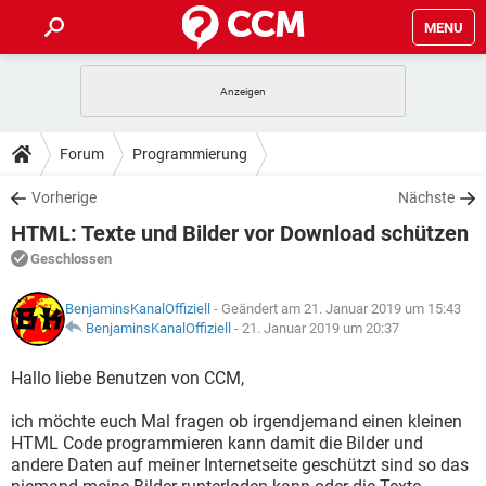
MENU
HOME
SPIELE
STREAMING
TIPPS & TRICKS
Forum
Programmierung
ANDROID
IOS
SPIELE
STREAMING
DOWNLOADS
Vorherige
Nächste
WINDOWS 10
INSTAGRAM
ANDROID
IOS
HTML: Texte und Bilder vor Download schützen
WHATSAPP
SPIELE
TIKTOK
STREAMING
FORUM
WINDOWS 10
INSTAGRAM
Geschlossen
FACEBOOK
ANDROID
HARDWARE
IOS
WHATSAPP
SPIELE
TIKTOK
STREAMING
LEXIKON
WINDOWS 10
BenjaminsKanalOffiziell
- Geändert am 21. Januar 2019 um 15:43
INSTAGRAM
FACEBOOK
ANDROID
HARDWARE
IOS
BenjaminsKanalOffiziell
-
21. Januar 2019 um 20:37
WHATSAPP
SPIELE
TIKTOK
STREAMING
WINDOWS 10
INSTAGRAM
Hallo liebe Benutzen von CCM,
FACEBOOK
ANDROID
HARDWARE
IOS
WHATSAPP
TIKTOK
ich möchte euch Mal fragen ob irgendjemand einen kleinen
WINDOWS 10
INSTAGRAM
FACEBOOK
HARDWARE
HTML Code programmieren kann damit die Bilder und
WHATSAPP
TIKTOK
andere Daten auf meiner Internetseite geschützt sind so das