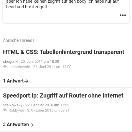
aber ich habe keinen zugriff auf den body ich habe nur auf
head und html zugriff
Ähnliche Threads
HTML & CSS: Tabellenhintergrund transparent
shogunX
-
20. Juni 2011 um 18:08
alteschwede
-
21. Juni 2011 um 13:00
1 Antwort
Speedport.ip: Zugriff auf Router ohne Internet
Steikowsky
-
22. Februar 2016 um 17:32
Robby-dd
-
3. Oktober 2016 um 09:31
3 Antworten