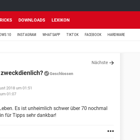
TRICKS
DOWNLOADS
LEXIKON
OWS 10
INSTAGRAM
WHATSAPP
TIKTOK
FACEBOOK
HARDWARE
Nächste
e zweckdienlich?
Geschlossen
ust 2018 um 01:51
 um 01:07
 Leben. Es ist unheimlich schwer über 70 nochmal
in für Tipps sehr dankbar!