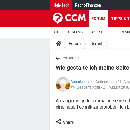
High-Tech
Recht-Finanzen
FORUM
TIPPS & 
SPIELE
STREAMING
ANDROID
IOS
WIND
Forum
Internet
Vorherige
Wie gestalte ich meine Seit
Geburtstagsk
- Geändert am 21. Aug
Gesperrt profil -
21. August 2018
Anfänger ist jeder einmal in seinem
eine neue Technik zu erproben. Ich b
Share