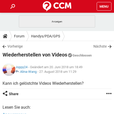
MENU
HOME
SPIELE
STREAMING
TIPPS & TRICKS
Forum
Handys/PDA/GPS
ANDROID
IOS
SPIELE
STREAMING
DOWNLOADS
Vorherige
Nächste
WINDOWS 10
INSTAGRAM
ANDROID
IOS
Wiederherstellen von Videos
WHATSAPP
SPIELE
TIKTOK
STREAMING
Geschlossen
FORUM
WINDOWS 10
INSTAGRAM
FACEBOOK
ANDROID
HARDWARE
IOS
Joppy24
- Geändert am 20. Juni 2018 um 18:49
WHATSAPP
SPIELE
TIKTOK
STREAMING
LEXIKON
Alina-Wang
-
27. August 2018 um 11:29
WINDOWS 10
INSTAGRAM
FACEBOOK
ANDROID
HARDWARE
IOS
WHATSAPP
SPIELE
TIKTOK
STREAMING
Kann ich gelöstchte Videos Wiederherstellen?
WINDOWS 10
INSTAGRAM
FACEBOOK
ANDROID
HARDWARE
IOS
Share
WHATSAPP
TIKTOK
WINDOWS 10
INSTAGRAM
FACEBOOK
HARDWARE
Lesen Sie auch:
WHATSAPP
TIKTOK