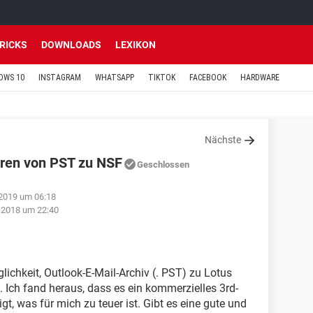
TRICKS
DOWNLOADS
LEXIKON
OWS 10
INSTAGRAM
WHATSAPP
TIKTOK
FACEBOOK
HARDWARE
Nächste
eren von PST zu NSF
Geschlossen
 2019 um 06:18
r 2018 um 22:40
lichkeit, Outlook-E-Mail-Archiv (. PST) zu Lotus
n. Ich fand heraus, dass es ein kommerzielles 3rd-
igt, was für mich zu teuer ist. Gibt es eine gute und