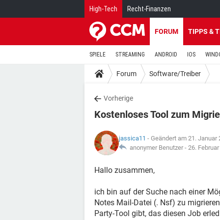
High-Tech
Recht-Finanzen
FORUM
TIPPS & 
SPIELE
STREAMING
ANDROID
IOS
WIND
Forum
Software/Treiber
Vorherige
Kostenloses Tool zum Migri
jassica11
- Geändert am 21. Januar
anonymer Benutzer -
26. Februa
Hallo zusammen,
ich bin auf der Suche nach einer Mög
Notes Mail-Datei (. Nsf) zu migriere
Party-Tool gibt, das diesen Job erled