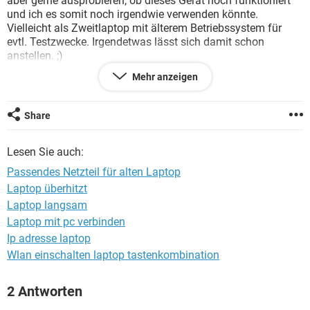
aber gerne ausprobieren, ob dieses Gerät noch funktioniert
FACEBOOK
HARDWARE
und ich es somit noch irgendwie verwenden könnte.
Vielleicht als Zweitlaptop mit älterem Betriebssystem für
evtl. Testzwecke. Irgendetwas lässt sich damit schon
anstellen. ;)
Leider konnte ich das dazugehörige Netzteil nicht mehr
Mehr anzeigen
finden und somit bräuchte ich ein neues. Leider konnte ich
bei meiner Suche kein passendes finden. Vielleicht kennt ihr
ja Shops, in denen ich das passende Netzteil kaufen könnte.
Share
Es handelt sich bei meinem Laptop übrigens um einen
Samsung NP-R20. So steht es zumindest drauf. Müsste aus
Lesen Sie auch:
dem Jahr 2007 oder 2008 sein. Ich hoffe ihr könnt mir da
kurz behilflich sein.
Passendes Netzteil für alten Laptop
Vielen Dank :)
Laptop überhitzt
Laptop langsam
Laptop mit pc verbinden
Ip adresse laptop
Wlan einschalten laptop tastenkombination
2 Antworten