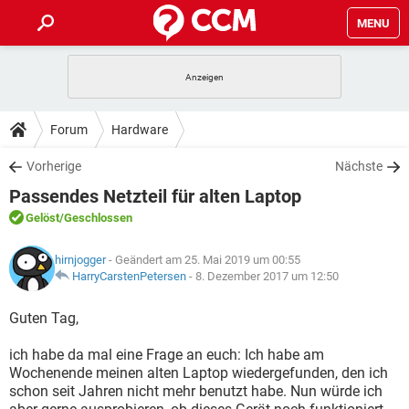
MENU
HOME
SPIELE
STREAMING
TIPPS & TRICKS
Forum
Hardware
ANDROID
IOS
SPIELE
STREAMING
DOWNLOADS
Vorherige
Nächste
WINDOWS 10
INSTAGRAM
ANDROID
IOS
Passendes Netzteil für alten Laptop
WHATSAPP
SPIELE
TIKTOK
STREAMING
FORUM
WINDOWS 10
INSTAGRAM
Gelöst
/Geschlossen
FACEBOOK
ANDROID
HARDWARE
IOS
WHATSAPP
SPIELE
TIKTOK
STREAMING
LEXIKON
WINDOWS 10
hirnjogger
- Geändert am 25. Mai 2019 um 00:55
INSTAGRAM
FACEBOOK
ANDROID
HARDWARE
IOS
HarryCarstenPetersen
-
8. Dezember 2017 um 12:50
WHATSAPP
SPIELE
TIKTOK
STREAMING
WINDOWS 10
INSTAGRAM
Guten Tag,
FACEBOOK
ANDROID
HARDWARE
IOS
WHATSAPP
TIKTOK
ich habe da mal eine Frage an euch: Ich habe am
WINDOWS 10
INSTAGRAM
FACEBOOK
HARDWARE
Wochenende meinen alten Laptop wiedergefunden, den ich
WHATSAPP
TIKTOK
schon seit Jahren nicht mehr benutzt habe. Nun würde ich