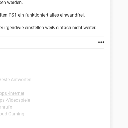
sen werden.
lten PS1 ein funktioniert alles einwandfrei.
 irgendwie einstellen weiß einfach nicht weiter.
 Beste Antworten
pps -Internet
ps -Videospiele
anrufe
loud Gaming