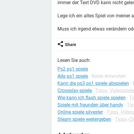
immer der Text DVD kann nicht gele
Lege ich ein altes Spiel von meiner a
Muss ich irgend etwas verändern oder
Share
Lesen Sie auch:
Ps2 ps1 spiele
Alte ps1 spiele
- Beste Antworten
Kann die ps3 ps1 spiele abspielen
-
Crossplay-spiele
-
Tipps -Videospiele
Wie kann ich flash spiele spielen
-
Ti
Spiele mit freunden über handy
-
Tip
Online spiele silvester
-
Tipps -Video
Steam spiele weitergeben
-
Tipps -C