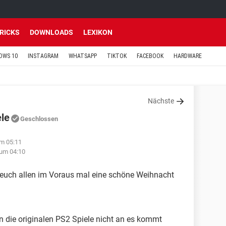
TRICKS
DOWNLOADS
LEXIKON
OWS 10
INSTAGRAM
WHATSAPP
TIKTOK
FACEBOOK
HARDWARE
Nächste
ele
Geschlossen
um 05:11
 um 04:10
e euch allen im Voraus mal eine schöne Weihnacht
 die originalen PS2 Spiele nicht an es kommt