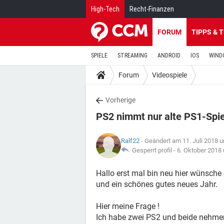
High-Tech
Recht-Finanzen
FORUM
TIPPS & 
SPIELE
STREAMING
ANDROID
IOS
WIND
Forum
Videospiele
Vorherige
PS2 nimmt nur alte PS1-Spi
Ralf22
- Geändert am 11. Juli 2018 
Gesperrt profil -
6. Oktober 2018
Hallo erst mal bin neu hier wünsch
und ein schönes gutes neues Jahr.
Hier meine Frage !
Ich habe zwei PS2 und beide nehmen