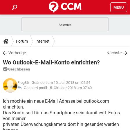
MENU
HOME
SPIELE
STREAMING
TIPPS & TRICKS
Forum
Internet
ANDROID
IOS
SPIELE
STREAMING
DOWNLOADS
Vorherige
Nächste
WINDOWS 10
INSTAGRAM
ANDROID
IOS
Wo Outlook-E-Mail-Konto einrichten?
WHATSAPP
SPIELE
TIKTOK
STREAMING
FORUM
WINDOWS 10
INSTAGRAM
Geschlossen
FACEBOOK
ANDROID
HARDWARE
IOS
WHATSAPP
SPIELE
TIKTOK
STREAMING
LEXIKON
WINDOWS 10
Frog86
- Geändert am 10. Juli 2018 um 05:54
INSTAGRAM
FACEBOOK
ANDROID
HARDWARE
IOS
Gesperrt profil -
5. Oktober 2018 um 07:40
WHATSAPP
SPIELE
TIKTOK
STREAMING
WINDOWS 10
INSTAGRAM
Ich möchte ein neue E-Mail Adresse bei outlook.com
FACEBOOK
ANDROID
HARDWARE
IOS
einrichten.
WHATSAPP
TIKTOK
Das Konto soll für das Smartphone sein damit evtl. Fotos
WINDOWS 10
INSTAGRAM
FACEBOOK
HARDWARE
von meiner
WHATSAPP
TIKTOK
privaten Überwachungskamera dort hin gesendet werden