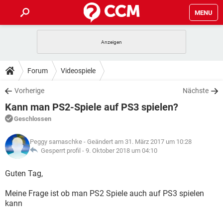
MENU
HOME
SPIELE
STREAMING
TIPPS & TRICKS
Forum
Videospiele
ANDROID
IOS
SPIELE
STREAMING
DOWNLOADS
Vorherige
Nächste
WINDOWS 10
INSTAGRAM
ANDROID
IOS
Kann man PS2-Spiele auf PS3 spielen?
WHATSAPP
SPIELE
TIKTOK
STREAMING
FORUM
WINDOWS 10
INSTAGRAM
Geschlossen
FACEBOOK
ANDROID
HARDWARE
IOS
WHATSAPP
SPIELE
TIKTOK
STREAMING
LEXIKON
WINDOWS 10
Peggy samaschke
- Geändert am 31. März 2017 um 10:28
INSTAGRAM
FACEBOOK
ANDROID
HARDWARE
IOS
Gesperrt profil -
9. Oktober 2018 um 04:10
WHATSAPP
SPIELE
TIKTOK
STREAMING
WINDOWS 10
INSTAGRAM
Guten Tag,
FACEBOOK
ANDROID
HARDWARE
IOS
WHATSAPP
TIKTOK
Meine Frage ist ob man PS2 Spiele auch auf PS3 spielen
WINDOWS 10
INSTAGRAM
FACEBOOK
HARDWARE
kann
WHATSAPP
TIKTOK