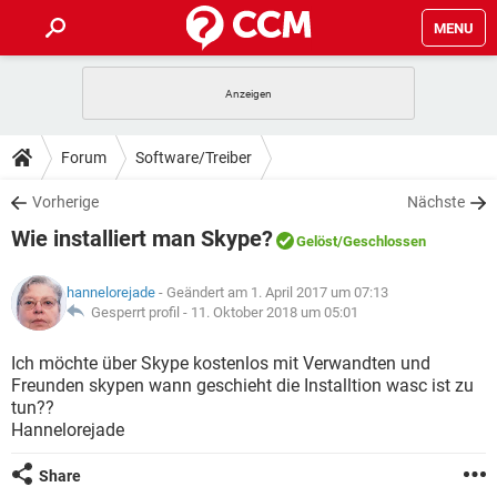
MENU
HOME
SPIELE
STREAMING
TIPPS & TRICKS
Forum
Software/Treiber
ANDROID
IOS
SPIELE
STREAMING
DOWNLOADS
Vorherige
Nächste
WINDOWS 10
INSTAGRAM
ANDROID
IOS
Wie installiert man Skype?
WHATSAPP
SPIELE
TIKTOK
STREAMING
Gelöst
/Geschlossen
FORUM
WINDOWS 10
INSTAGRAM
FACEBOOK
ANDROID
HARDWARE
IOS
hannelorejade
- Geändert am 1. April 2017 um 07:13
WHATSAPP
SPIELE
TIKTOK
STREAMING
LEXIKON
Gesperrt profil -
11. Oktober 2018 um 05:01
WINDOWS 10
INSTAGRAM
FACEBOOK
ANDROID
HARDWARE
IOS
WHATSAPP
SPIELE
TIKTOK
STREAMING
Ich möchte über Skype kostenlos mit Verwandten und
WINDOWS 10
INSTAGRAM
Freunden skypen wann geschieht die Installtion wasc ist zu
FACEBOOK
ANDROID
HARDWARE
IOS
tun??
WHATSAPP
TIKTOK
Hannelorejade
WINDOWS 10
INSTAGRAM
FACEBOOK
HARDWARE
WHATSAPP
TIKTOK
Share