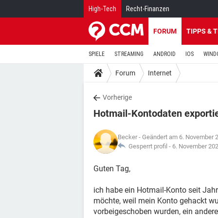
High-Tech
Recht-Finanzen
FORUM
TIPPS & 
SPIELE
STREAMING
ANDROID
IOS
WIND
Forum
Internet
Vorherige
Hotmail-Kontodaten exporti
Becker
- Geändert am 6. November 
Gesperrt profil -
6. November 20
Guten Tag,
ich habe ein Hotmail-Konto seit Jahr
möchte, weil mein Konto gehackt wu
vorbeigeschoben wurden, ein anderes