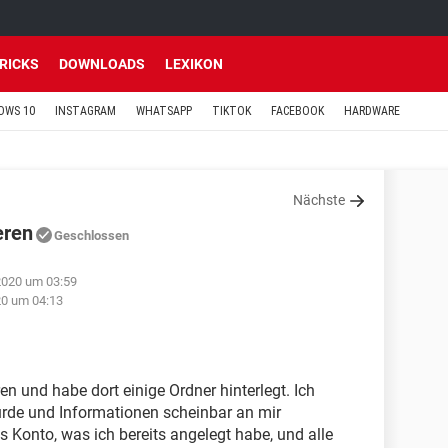
TRICKS
DOWNLOADS
LEXIKON
OWS 10
INSTAGRAM
WHATSAPP
TIKTOK
FACEBOOK
HARDWARE
Nächste
eren
Geschlossen
2020 um 03:59
20 um 04:13
en und habe dort einige Ordner hinterlegt. Ich
rde und Informationen scheinbar an mir
 Konto, was ich bereits angelegt habe, und alle