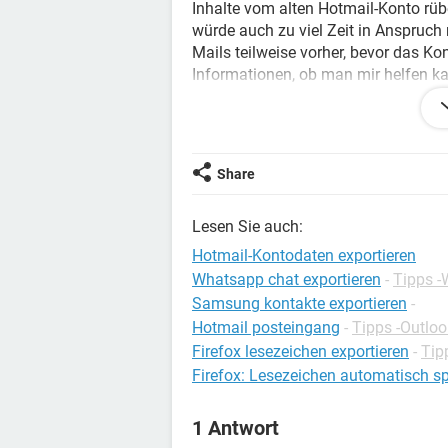
Inhalte vom alten Hotmail-Konto rübe
würde auch zu viel Zeit in Anspruch 
Mails teilweise vorher, bevor das Ko
Informationen, ob man mir helfen k
Danke im Voraus
Konfiguration:
Windows / Chrome 46.0.
Share
Lesen Sie auch:
Hotmail-Kontodaten exportieren
Whatsapp chat exportieren
-
Tipps 
Samsung kontakte exportieren
-
Hotmail posteingang
-
Tipps -Outloo
Firefox lesezeichen exportieren
-
Tip
Firefox: Lesezeichen automatisch s
1 Antwort