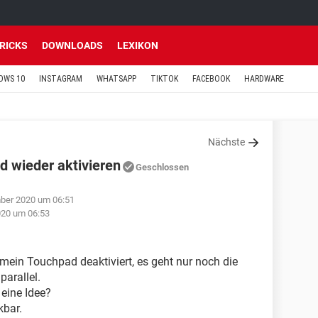
TRICKS
DOWNLOADS
LEXIKON
OWS 10
INSTAGRAM
WHATSAPP
TIKTOK
FACEBOOK
HARDWARE
Nächste
 wieder aktivieren
Geschlossen
ber 2020 um 06:51
020 um 06:53
mein Touchpad deaktiviert, es geht nur noch die
arallel.
 eine Idee?
kbar.