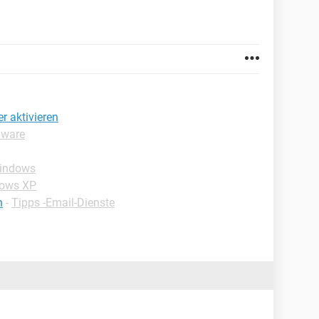
 aktivieren
dware
Windows
dows XP
n
-
Tipps -Email-Dienste