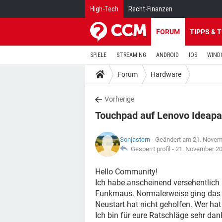
High-Tech
Recht-Finanzen
FORUM
TIPPS & 
SPIELE
STREAMING
ANDROID
IOS
WIND
Forum
Hardware
Vorherige
Touchpad auf Lenovo Ideapad
Sonjastern
- Geändert am 21. Novem
Gesperrt profil -
21. November 2
Hello Community!
Ich habe anscheinend versehentlich 
Funkmaus. Normalerweise ging das p
Neustart hat nicht geholfen. Wer hat
Ich bin für eure Ratschläge sehr dan