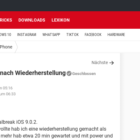
TRICKS
DOWNLOADS
LEXIKON
OWS 10
INSTAGRAM
WHATSAPP
TIKTOK
FACEBOOK
HARDWARE
iPhone
Nächste
 nach Wiederherstellung
Geschlossen
m 05:16
 um 06:33
albreak iOS 9.0.2.
ollte hab ich eine wiederherstellung gemacht als
ts mehr hab etwa 20 min gewartet und mit power und