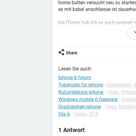
home butten versucht neu zu starte
es mit kabel anschliesse ist dauerha
bei iTunes hab ich es auch probiert 
ich bin echt am verzweifeln und bra
Share
Lesen Sie auch:
Iphone 6 forum
Tubemate für iphone
-
Downloads - 
Rufumleitung iphone
-
Tipps -iPhon
Windows mobile 6 freeware
-
Downlo
Gradzeichen iphone
-
Tipps -Büroko
Gta 6
-
Tipps - GTA
1 Antwort