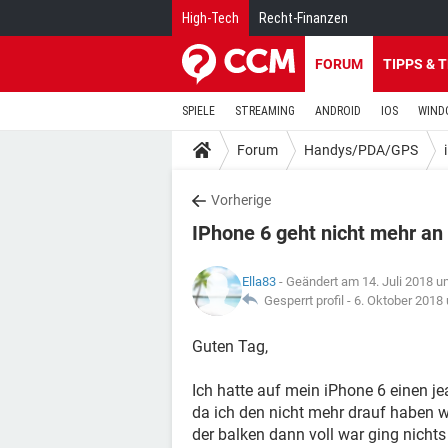
High-Tech
Recht-Finanzen
FORUM
TIPPS & 
SPIELE
STREAMING
ANDROID
IOS
WIND
Forum
Handys/PDA/GPS
Vorherige
IPhone 6 geht nicht mehr an
Ella83
- Geändert am 14. Juli 2018 u
Gesperrt profil -
6. Oktober 2018
Guten Tag,
Ich hatte auf mein iPhone 6 einen je
da ich den nicht mehr drauf haben w
der balken dann voll war ging nich