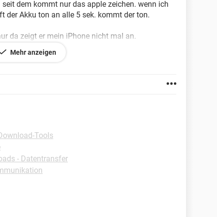
n seit dem kommt nur das apple zeichen. wenn ich
ft der Akku ton an alle 5 sek. kommt der ton.
nur da zeigt er mein iPhone nicht mal an.
Mehr anzeigen
uche dringend hilfe
Download-Tools
e
ads - Datentransfer
mmunikation