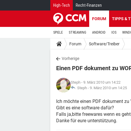
High-Tech
Recht-Finanzen
FORUM
TIPPS & 
SPIELE
STREAMING
ANDROID
IOS
WIND
Forum
Software/Treiber
Vorherige
Einen PDF dokument zu WO
Steph
- 9. März 2010 um 14:22
Steph -
9. März 2010 um 14:25
Ich möchte einen PDF dokument zu
Gibt es eine software dafür?
Falls ja,bitte freewares wenn es geht
Danke für eure unterstützung.