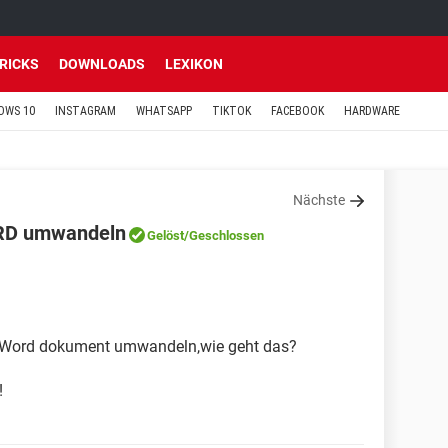
TRICKS
DOWNLOADS
LEXIKON
OWS 10
INSTAGRAM
WHATSAPP
TIKTOK
FACEBOOK
HARDWARE
Nächste
RD umwandeln
Gelöst
/Geschlossen
 Word dokument umwandeln,wie geht das?
!