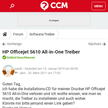
MENU
HOME
SPIELE
STREAMING
TIPPS & TRICKS
Forum
Software/Treiber
ANDROID
IOS
SPIELE
STREAMING
DOWNLOADS
Vorherige
Nächste
WINDOWS 10
INSTAGRAM
ANDROID
IOS
HP Officejet 5610 All-in-One Treiber
WHATSAPP
SPIELE
TIKTOK
STREAMING
FORUM
WINDOWS 10
INSTAGRAM
Gelöst
/Geschlossen
FACEBOOK
ANDROID
HARDWARE
IOS
WHATSAPP
SPIELE
TIKTOK
STREAMING
LEXIKON
WINDOWS 10
sarah
- Geändert am 15. Januar 2019 um 00:09
INSTAGRAM
FACEBOOK
ANDROID
HARDWARE
IOS
dani -
20. März 2011 um 17:05
WHATSAPP
SPIELE
TIKTOK
STREAMING
WINDOWS 10
INSTAGRAM
Guten Tag,
FACEBOOK
ANDROID
HARDWARE
IOS
ich habe die Installations-CD für meinen Drucker HP Officejet
WHATSAPP
TIKTOK
5610 All-in-One verloren und ich wollte wissen, wie man es
WINDOWS 10
INSTAGRAM
FACEBOOK
HARDWARE
macht, die Treiber zu installieren und auch woher.
WHATSAPP
TIKTOK
Könnte mir bitte jemand einen Link geben?