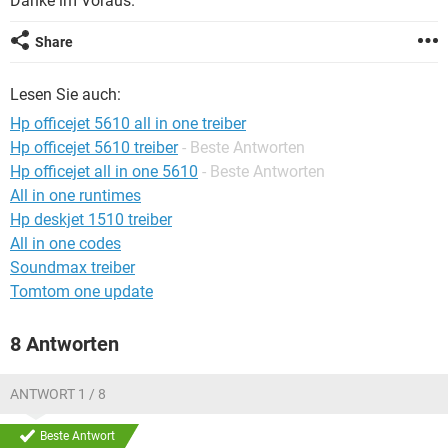
Danke im Voraus.
FACEBOOK
HARDWARE
Share
Lesen Sie auch:
Hp officejet 5610 all in one treiber
Hp officejet 5610 treiber
- Beste Antworten
Hp officejet all in one 5610
- Beste Antworten
All in one runtimes
Hp deskjet 1510 treiber
All in one codes
Soundmax treiber
Tomtom one update
8 Antworten
ANTWORT 1 / 8
Beste Antwort