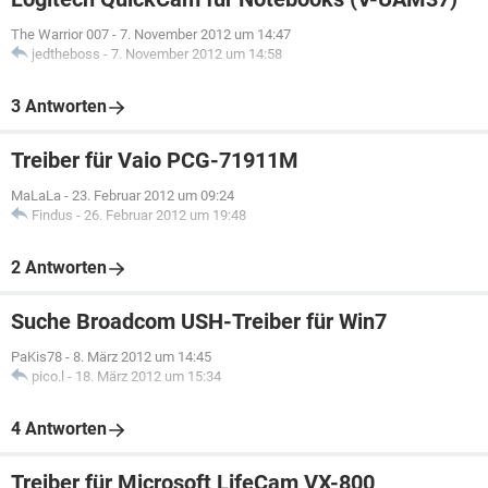
The Warrior 007
-
7. November 2012 um 14:47
jedtheboss
-
7. November 2012 um 14:58
3 Antworten
Treiber für Vaio PCG-71911M
MaLaLa
-
23. Februar 2012 um 09:24
Findus
-
26. Februar 2012 um 19:48
2 Antworten
Suche Broadcom USH-Treiber für Win7
PaKis78
-
8. März 2012 um 14:45
pico.l
-
18. März 2012 um 15:34
4 Antworten
Treiber für Microsoft LifeCam VX-800