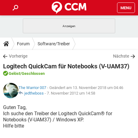
MENU
HOME
SPIELE
STREAMING
TIPPS & TRICKS
Forum
Software/Treiber
ANDROID
IOS
SPIELE
STREAMING
DOWNLOADS
Vorherige
Nächste
WINDOWS 10
INSTAGRAM
ANDROID
IOS
Logitech QuickCam für Notebooks (V-UAM37)
WHATSAPP
SPIELE
TIKTOK
STREAMING
FORUM
WINDOWS 10
INSTAGRAM
Gelöst
/Geschlossen
FACEBOOK
ANDROID
HARDWARE
IOS
WHATSAPP
SPIELE
TIKTOK
STREAMING
LEXIKON
WINDOWS 10
The Warrior 007
- Geändert am 13. November 2018 um 04:46
INSTAGRAM
FACEBOOK
ANDROID
HARDWARE
IOS
jedtheboss
-
7. November 2012 um 14:58
WHATSAPP
SPIELE
TIKTOK
STREAMING
WINDOWS 10
INSTAGRAM
Guten Tag,
FACEBOOK
ANDROID
HARDWARE
IOS
Ich suche den Treiber der Logitech QuickCam® for
WHATSAPP
TIKTOK
Notebooks (V-UAM37) / Windows XP.
WINDOWS 10
INSTAGRAM
FACEBOOK
HARDWARE
Hilfe bitte
WHATSAPP
TIKTOK