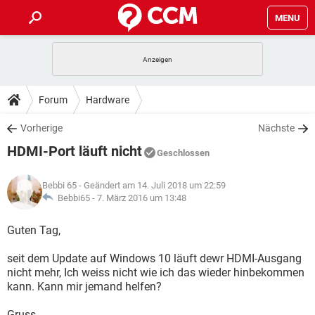
MENU
HOME
SPIELE
STREAMING
TIPPS & TRICKS
Forum
Hardware
ANDROID
IOS
SPIELE
STREAMING
DOWNLOADS
Vorherige
Nächste
WINDOWS 10
INSTAGRAM
ANDROID
IOS
HDMI-Port läuft nicht
WHATSAPP
SPIELE
TIKTOK
STREAMING
Geschlossen
FORUM
WINDOWS 10
INSTAGRAM
FACEBOOK
ANDROID
HARDWARE
IOS
Bebbi 65
- Geändert am 14. Juli 2018 um 22:59
WHATSAPP
SPIELE
TIKTOK
STREAMING
LEXIKON
Bebbi65 -
7. März 2016 um 13:48
WINDOWS 10
INSTAGRAM
FACEBOOK
ANDROID
HARDWARE
IOS
WHATSAPP
SPIELE
TIKTOK
STREAMING
Guten Tag,
WINDOWS 10
INSTAGRAM
FACEBOOK
ANDROID
HARDWARE
IOS
seit dem Update auf Windows 10 läuft dewr HDMI-Ausgang
WHATSAPP
TIKTOK
nicht mehr, Ich weiss nicht wie ich das wieder hinbekommen
WINDOWS 10
INSTAGRAM
FACEBOOK
HARDWARE
kann. Kann mir jemand helfen?
WHATSAPP
TIKTOK
Gruss