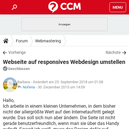
MENU
HOME
SPIELE
STREAMING
TIPPS & TRICKS
Forum
Webmastering
ANDROID
IOS
SPIELE
STREAMING
DOWNLOADS
Vorherige
Nächste
WINDOWS 10
INSTAGRAM
ANDROID
IOS
Webseite auf responsives Webdesign umstellen
WHATSAPP
SPIELE
TIKTOK
STREAMING
FORUM
WINDOWS 10
INSTAGRAM
Geschlossen
FACEBOOK
ANDROID
HARDWARE
IOS
WHATSAPP
SPIELE
TIKTOK
STREAMING
LEXIKON
WINDOWS 10
Barbara
- Geändert am 25. September 2018 um 01:08
INSTAGRAM
FACEBOOK
ANDROID
HARDWARE
IOS
Noferia
-
30. Dezember 2015 um 14:09
WHATSAPP
SPIELE
TIKTOK
STREAMING
WINDOWS 10
INSTAGRAM
Hallo,
FACEBOOK
ANDROID
HARDWARE
IOS
Ich arbeite in einem kleinen Unternehmen, in dem bisher
WHATSAPP
TIKTOK
nicht der allergrößte Wert auf den Internetauftritt gelegt
WINDOWS 10
INSTAGRAM
FACEBOOK
HARDWARE
wurde. Das soll sich nun aber ändern. Die Seite ist nicht
WHATSAPP
TIKTOK
gerade benutzerfreundlich, wenn man sie über das Handy