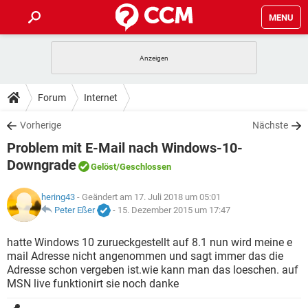
MENU
HOME
SPIELE
STREAMING
TIPPS & TRICKS
Forum
Internet
ANDROID
IOS
SPIELE
STREAMING
DOWNLOADS
Vorherige
Nächste
WINDOWS 10
INSTAGRAM
ANDROID
IOS
Problem mit E-Mail nach Windows-10-
WHATSAPP
SPIELE
TIKTOK
STREAMING
FORUM
WINDOWS 10
INSTAGRAM
Downgrade
Gelöst
/Geschlossen
FACEBOOK
ANDROID
HARDWARE
IOS
WHATSAPP
SPIELE
TIKTOK
STREAMING
LEXIKON
WINDOWS 10
INSTAGRAM
hering43
- Geändert am 17. Juli 2018 um 05:01
FACEBOOK
ANDROID
HARDWARE
IOS
Peter Eßer
-
15. Dezember 2015 um 17:47
WHATSAPP
SPIELE
TIKTOK
STREAMING
WINDOWS 10
INSTAGRAM
hatte Windows 10 zurueckgestellt auf 8.1 nun wird meine e
FACEBOOK
ANDROID
HARDWARE
IOS
WHATSAPP
TIKTOK
mail Adresse nicht angenommen und sagt immer das die
WINDOWS 10
INSTAGRAM
Adresse schon vergeben ist.wie kann man das loeschen. auf
FACEBOOK
HARDWARE
MSN live funktionirt sie noch danke
WHATSAPP
TIKTOK