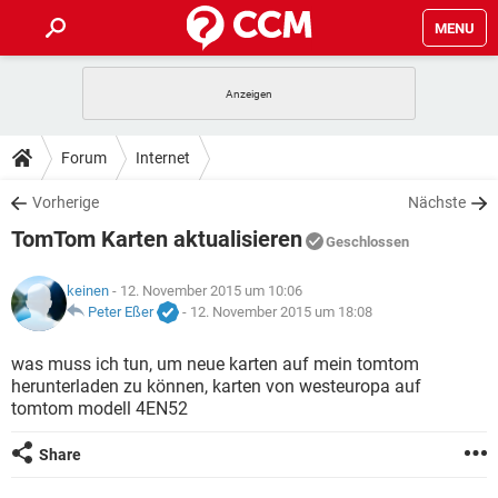
MENU
HOME
SPIELE
STREAMING
TIPPS & TRICKS
Forum
Internet
ANDROID
IOS
SPIELE
STREAMING
DOWNLOADS
Vorherige
Nächste
WINDOWS 10
INSTAGRAM
ANDROID
IOS
TomTom Karten aktualisieren
WHATSAPP
SPIELE
TIKTOK
STREAMING
Geschlossen
FORUM
WINDOWS 10
INSTAGRAM
FACEBOOK
ANDROID
HARDWARE
IOS
keinen
- 12. November 2015 um 10:06
WHATSAPP
SPIELE
TIKTOK
STREAMING
LEXIKON
Peter Eßer
-
12. November 2015 um 18:08
WINDOWS 10
INSTAGRAM
FACEBOOK
ANDROID
HARDWARE
IOS
WHATSAPP
SPIELE
TIKTOK
STREAMING
was muss ich tun, um neue karten auf mein tomtom
WINDOWS 10
INSTAGRAM
herunterladen zu können, karten von westeuropa auf
FACEBOOK
ANDROID
HARDWARE
IOS
tomtom modell 4EN52
WHATSAPP
TIKTOK
WINDOWS 10
INSTAGRAM
FACEBOOK
HARDWARE
Share
WHATSAPP
TIKTOK