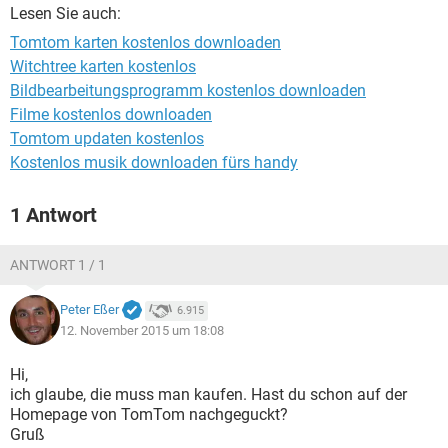
FACEBOOK
HARDWARE
Lesen Sie auch:
Tomtom karten kostenlos downloaden
Witchtree karten kostenlos
Bildbearbeitungsprogramm kostenlos downloaden
Filme kostenlos downloaden
Tomtom updaten kostenlos
Kostenlos musik downloaden fürs handy
1 Antwort
ANTWORT 1 / 1
Peter Eßer
6.915
12. November 2015 um 18:08
Hi,
ich glaube, die muss man kaufen. Hast du schon auf der
Homepage von TomTom nachgeguckt?
Gruß