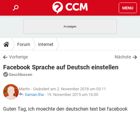
MENU
HOME
SPIELE
STREAMING
TIPPS & TRICKS
Forum
Internet
ANDROID
IOS
SPIELE
STREAMING
DOWNLOADS
Vorherige
Nächste
WINDOWS 10
INSTAGRAM
ANDROID
IOS
Facebook Sprache auf Deutsch einstellen
WHATSAPP
SPIELE
TIKTOK
STREAMING
FORUM
WINDOWS 10
INSTAGRAM
Geschlossen
FACEBOOK
ANDROID
HARDWARE
IOS
WHATSAPP
SPIELE
TIKTOK
STREAMING
LEXIKON
WINDOWS 10
Martin
- Geändert am 2. November 2018 um 03:11
INSTAGRAM
FACEBOOK
ANDROID
HARDWARE
IOS
Saman.tha
-
19. November 2015 um 16:00
WHATSAPP
SPIELE
TIKTOK
STREAMING
WINDOWS 10
INSTAGRAM
Guten Tag, ich moechte den deutschen text bei facebook
FACEBOOK
ANDROID
HARDWARE
IOS
WHATSAPP
TIKTOK
WINDOWS 10
INSTAGRAM
FACEBOOK
HARDWARE
WHATSAPP
TIKTOK