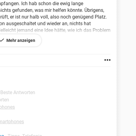
mpfangen. Ich hab schon die ewig lange
ichts gefunden, was mir helfen könnte. Übrigens,
üft, er ist nur halb voll, also noch genügend Platz.
 ausgeschaltet und wieder an, nichts hat
ielleicht jemand eine Idee hätte, wie ich das Problem
 Herzliche Grüße. koenigskind
Mehr anzeigen
- Beste Antworten
orten
tphones
martphones