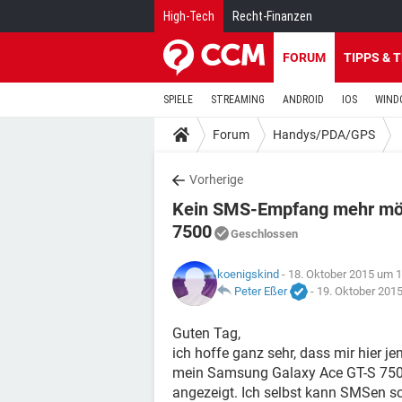
High-Tech
Recht-Finanzen
FORUM
TIPPS & 
SPIELE
STREAMING
ANDROID
IOS
WIND
Forum
Handys/PDA/GPS
Vorherige
Kein SMS-Empfang mehr mög
7500
Geschlossen
koenigskind
- 18. Oktober 2015 um 
Peter Eßer
-
19. Oktober 201
Guten Tag,
ich hoffe ganz sehr, dass mir hier 
mein Samsung Galaxy Ace GT-S 750
angezeigt. Ich selbst kann SMSen s