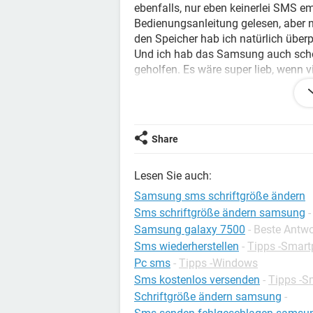
ebenfalls, nur eben keinerlei SMS e
Bedienungsanleitung gelesen, aber n
den Speicher hab ich natürlich überpr
Und ich hab das Samsung auch schon
geholfen. Es wäre super lieb, wenn v
lösen kann. Danke schon mal vorab.
Share
Lesen Sie auch:
Samsung sms schriftgröße ändern
Sms schriftgröße ändern samsung
Samsung galaxy 7500
- Beste Antw
Sms wiederherstellen
-
Tipps -Smar
Pc sms
-
Tipps -Windows
Sms kostenlos versenden
-
Tipps -S
Schriftgröße ändern samsung
-