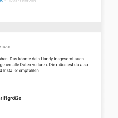
ng
-
Tipps -Telefonie
m 04:28
lashen. Das könnte dein Handy insgesamt auch
gehen alle Daten verloren. Die müsstest du also
 Installer empfehlen
iftgröße