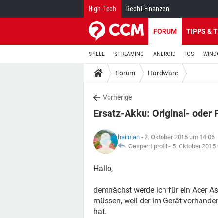
High-Tech
Recht-Finanzen
FORUM
TIPPS & 
SPIELE
STREAMING
ANDROID
IOS
WIND
Forum
Hardware
Vorherige
Ersatz-Akku: Original- oder 
haimian
- 2. Oktober 2015 um 14:06
Gesperrt profil -
5. Oktober 2015
Hallo,
demnächst werde ich für ein Acer A
müssen, weil der im Gerät vorhanden
hat.