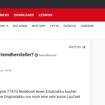
TRICKS
DOWNLOADS
LEXIKON
OWS 10
INSTAGRAM
WHATSAPP
TIKTOK
FACEBOOK
HARDWARE
Nächste
Fremdhersteller?
Geschlossen
 um 18:00
spire 7741G Notebook einen Ersatzakku kaufen
e Originalakku nur noch eine sehr kurze Laufzeit