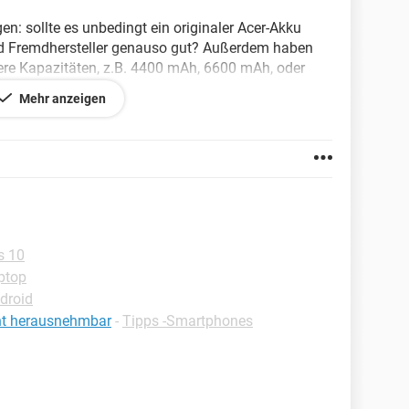
: sollte es unbedingt ein originaler Acer-Akku
 sind Fremdhersteller genauso gut? Außerdem haben
ere Kapazitäten, z.B. 4400 mAh, 6600 mAh, oder
h des Acer Aspire 7741G Akku . Die "großen"
Mehr anzeigen
rklich größer, so dass das Notebook dadurch etwas
! Könnt ihr bestimmte Hersteller empfehlen? Oder
s 10
ptop
droid
cht herausnehmbar
-
Tipps -Smartphones