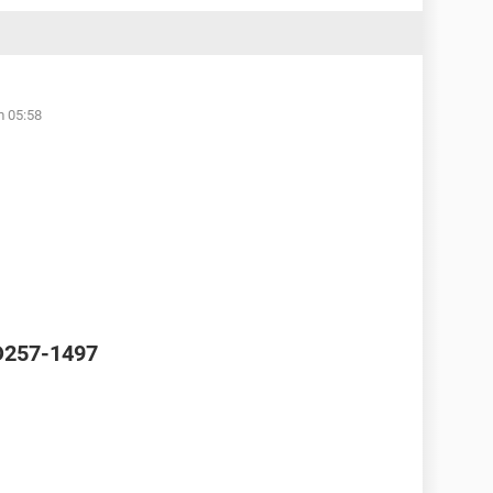
m 05:58
 D257-1497