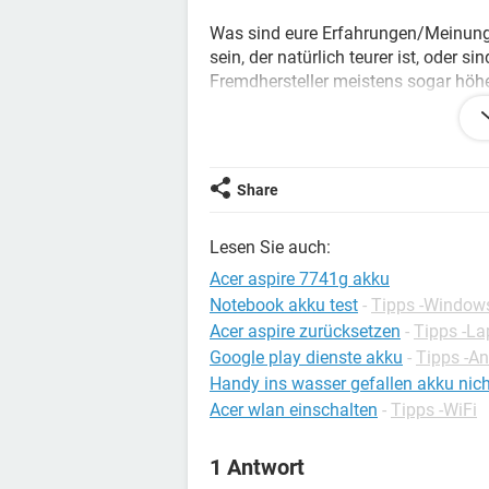
Was sind eure Erfahrungen/Meinungen
sein, der natürlich teurer ist, oder
Fremdhersteller meistens sogar höh
sogar 7800 mAh, gegenüber 4000 mA
Akkus sind dann allerdings auch wi
schräg aufliegt.
Share
Teilt mir bitte eure Erfahrungen mit
sollte es doch einer von Acer sein?
Lesen Sie auch:
Danke für jede Meinung!
Acer aspire 7741g akku
Notebook akku test
-
Tipps -Window
Acer aspire zurücksetzen
-
Tipps -La
Google play dienste akku
-
Tipps -An
Handy ins wasser gefallen akku ni
Acer wlan einschalten
-
Tipps -WiFi
1 Antwort