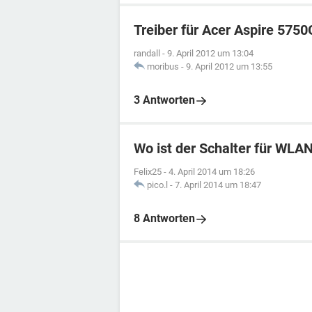
Treiber für Acer Aspire 5750
randall
-
9. April 2012 um 13:04
moribus
-
9. April 2012 um 13:55
3 Antworten
Wo ist der Schalter für WLA
Felix25
-
4. April 2014 um 18:26
pico.l
-
7. April 2014 um 18:47
8 Antworten