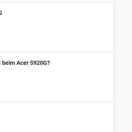
G
N beim Acer 5920G?