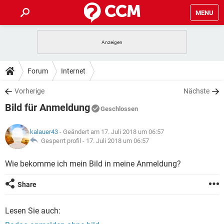
MENU
HOME
SPIELE
STREAMING
TIPPS & TRICKS
Forum
Internet
ANDROID
IOS
SPIELE
STREAMING
DOWNLOADS
Vorherige
Nächste
WINDOWS 10
INSTAGRAM
ANDROID
IOS
Bild für Anmeldung
WHATSAPP
SPIELE
TIKTOK
STREAMING
Geschlossen
FORUM
WINDOWS 10
INSTAGRAM
FACEBOOK
ANDROID
HARDWARE
IOS
kalauer43
- Geändert am 17. Juli 2018 um 06:57
WHATSAPP
SPIELE
TIKTOK
STREAMING
LEXIKON
Gesperrt profil -
17. Juli 2018 um 06:57
WINDOWS 10
INSTAGRAM
FACEBOOK
ANDROID
HARDWARE
IOS
WHATSAPP
SPIELE
TIKTOK
STREAMING
Wie bekomme ich mein Bild in meine Anmeldung?
WINDOWS 10
INSTAGRAM
FACEBOOK
ANDROID
HARDWARE
IOS
Share
WHATSAPP
TIKTOK
WINDOWS 10
INSTAGRAM
FACEBOOK
HARDWARE
Lesen Sie auch:
WHATSAPP
TIKTOK