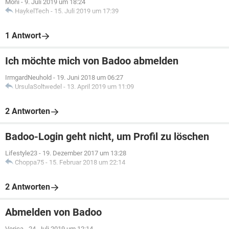
Moni
-
9. Juli 2019 um 18:24
HaykelTech
-
15. Juli 2019 um 17:39
1 Antwort
Ich möchte mich von Badoo abmelden
IrmgardNeuhold
-
19. Juni 2018 um 06:27
UrsulaSoltwedel
-
13. April 2019 um 11:09
2 Antworten
Badoo-Login geht nicht, um Profil zu löschen
Lifestyle23
-
19. Dezember 2017 um 13:28
Choppa75
-
15. Februar 2018 um 22:14
2 Antworten
Abmelden von Badoo
Verica
-
24. Juli 2019 um 12:14