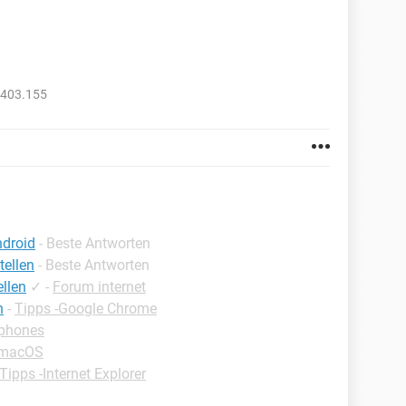
2403.155
ndroid
- Beste Antworten
tellen
- Beste Antworten
ellen
✓
-
Forum internet
n
-
Tipps -Google Chrome
tphones
-macOS
Tipps -Internet Explorer