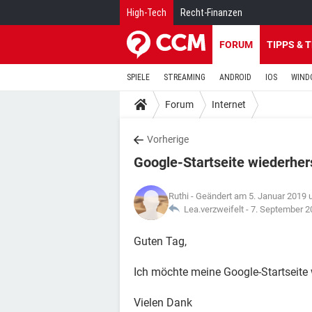
High-Tech
Recht-Finanzen
FORUM
TIPPS & 
SPIELE
STREAMING
ANDROID
IOS
WIND
Forum
Internet
Vorherige
Google-Startseite wiederher
Ruthi
- Geändert am 5. Januar 2019 
Lea.verzweifelt -
7. September 2
Guten Tag,
Ich möchte meine Google-Startseite
Vielen Dank