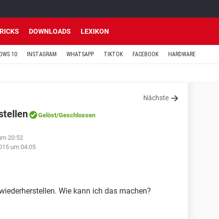
TRICKS
DOWNLOADS
LEXIKON
OWS 10
INSTAGRAM
WHATSAPP
TIKTOK
FACEBOOK
HARDWARE
Nächste
stellen
Gelöst
/Geschlossen
um 20:52
015 um 04:05
 wiederherstellen. Wie kann ich das machen?