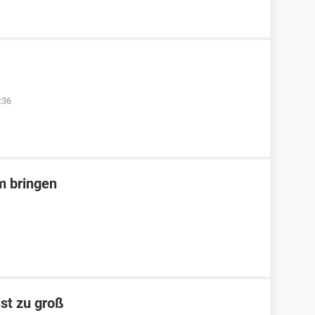
:36
m bringen
st zu groß