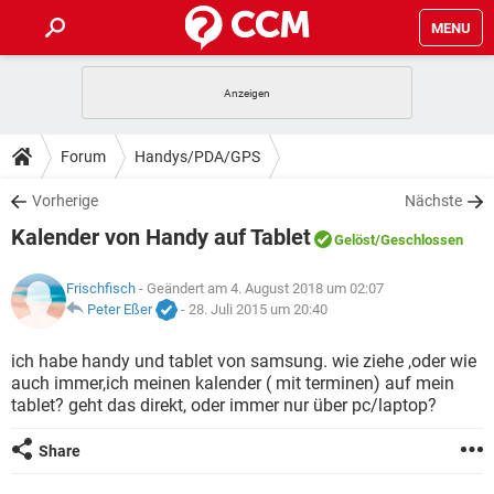
MENU
HOME
SPIELE
STREAMING
TIPPS & TRICKS
Forum
Handys/PDA/GPS
ANDROID
IOS
SPIELE
STREAMING
DOWNLOADS
Vorherige
Nächste
WINDOWS 10
INSTAGRAM
ANDROID
IOS
Kalender von Handy auf Tablet
WHATSAPP
SPIELE
TIKTOK
STREAMING
Gelöst
/Geschlossen
FORUM
WINDOWS 10
INSTAGRAM
FACEBOOK
ANDROID
HARDWARE
IOS
Frischfisch
- Geändert am 4. August 2018 um 02:07
WHATSAPP
SPIELE
TIKTOK
STREAMING
LEXIKON
Peter Eßer
-
28. Juli 2015 um 20:40
WINDOWS 10
INSTAGRAM
FACEBOOK
ANDROID
HARDWARE
IOS
WHATSAPP
SPIELE
TIKTOK
STREAMING
ich habe handy und tablet von samsung. wie ziehe ,oder wie
WINDOWS 10
INSTAGRAM
auch immer,ich meinen kalender ( mit terminen) auf mein
FACEBOOK
ANDROID
HARDWARE
IOS
tablet? geht das direkt, oder immer nur über pc/laptop?
WHATSAPP
TIKTOK
WINDOWS 10
INSTAGRAM
FACEBOOK
HARDWARE
Share
WHATSAPP
TIKTOK