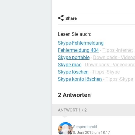
Share
Lesen Sie auch:
Skype-Fehlermeldung
Fehlermeldung 404
-
Tipps -Internet
Skype portable
-
Downloads - Video
Skype mac
-
Downloads - Videoanru
Skype löschen
-
Tipps -Skype
Skype konto löschen
-
Tipps -Skype
2 Antworten
ANTWORT 1 / 2
Gesperrt profil
8. Juni 2015 um 18:17