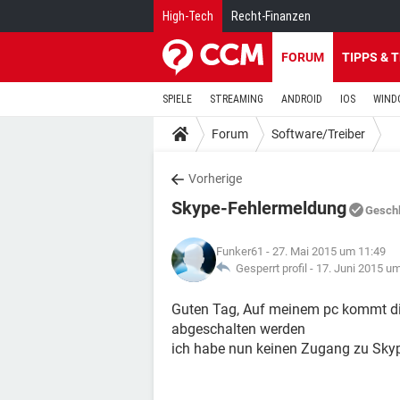
High-Tech
Recht-Finanzen
FORUM
TIPPS & 
SPIELE
STREAMING
ANDROID
IOS
WIND
Forum
Software/Treiber
Vorherige
Skype-Fehlermeldung
Gesch
Funker61
- 27. Mai 2015 um 11:49
Gesperrt profil -
17. Juni 2015 u
Guten Tag, Auf meinem pc kommt die
abgeschalten werden
ich habe nun keinen Zugang zu Sky