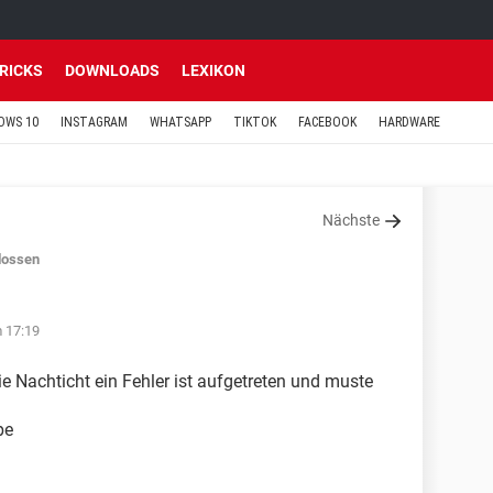
TRICKS
DOWNLOADS
LEXIKON
OWS 10
INSTAGRAM
WHATSAPP
TIKTOK
FACEBOOK
HARDWARE
Nächste
lossen
m 17:19
 Nachticht ein Fehler ist aufgetreten und muste
pe