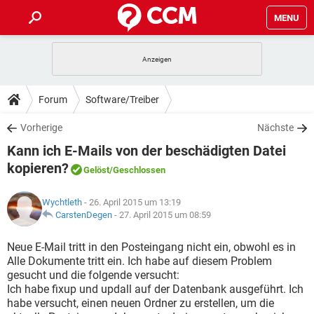
MENU
HOME
SPIELE
STREAMING
TIPPS & TRICKS
Forum
Software/Treiber
ANDROID
IOS
SPIELE
STREAMING
DOWNLOADS
Vorherige
Nächste
WINDOWS 10
INSTAGRAM
ANDROID
IOS
Kann ich E-Mails von der beschädigten Datei
WHATSAPP
SPIELE
TIKTOK
STREAMING
FORUM
WINDOWS 10
INSTAGRAM
kopieren?
Gelöst
/Geschlossen
FACEBOOK
ANDROID
HARDWARE
IOS
WHATSAPP
SPIELE
TIKTOK
STREAMING
LEXIKON
WINDOWS 10
INSTAGRAM
Wychtleth
- 26. April 2015 um 13:19
FACEBOOK
ANDROID
HARDWARE
IOS
CarstenDegen
-
27. April 2015 um 08:59
WHATSAPP
SPIELE
TIKTOK
STREAMING
WINDOWS 10
INSTAGRAM
Neue E-Mail tritt in den Posteingang nicht ein, obwohl es in
FACEBOOK
ANDROID
HARDWARE
IOS
WHATSAPP
TIKTOK
Alle Dokumente tritt ein. Ich habe auf diesem Problem
WINDOWS 10
INSTAGRAM
gesucht und die folgende versucht:
FACEBOOK
HARDWARE
Ich habe fixup und updall auf der Datenbank ausgeführt. Ich
WHATSAPP
TIKTOK
habe versucht, einen neuen Ordner zu erstellen, um die