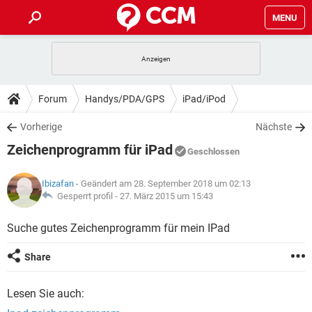
MENU
HOME
SPIELE
STREAMING
TIPPS & TRICKS
Forum
Handys/PDA/GPS
iPad/iPod
ANDROID
IOS
SPIELE
STREAMING
DOWNLOADS
Vorherige
Nächste
WINDOWS 10
INSTAGRAM
ANDROID
IOS
Zeichenprogramm für iPad
WHATSAPP
SPIELE
TIKTOK
STREAMING
Geschlossen
FORUM
WINDOWS 10
INSTAGRAM
FACEBOOK
ANDROID
HARDWARE
IOS
Ibizafan
- Geändert am 28. September 2018 um 02:13
WHATSAPP
SPIELE
TIKTOK
STREAMING
LEXIKON
Gesperrt profil -
27. März 2015 um 15:43
WINDOWS 10
INSTAGRAM
FACEBOOK
ANDROID
HARDWARE
IOS
WHATSAPP
SPIELE
TIKTOK
STREAMING
Suche gutes Zeichenprogramm für mein IPad
WINDOWS 10
INSTAGRAM
FACEBOOK
ANDROID
HARDWARE
IOS
Share
WHATSAPP
TIKTOK
WINDOWS 10
INSTAGRAM
FACEBOOK
HARDWARE
Lesen Sie auch:
WHATSAPP
TIKTOK