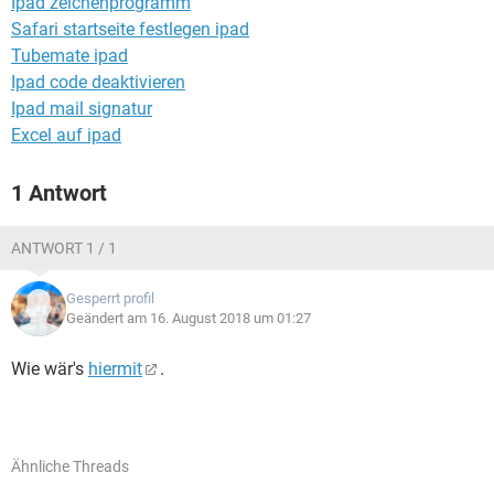
Ipad zeichenprogramm
FACEBOOK
HARDWARE
Safari startseite festlegen ipad
Tubemate ipad
Ipad code deaktivieren
Ipad mail signatur
Excel auf ipad
1 Antwort
ANTWORT 1 / 1
Gesperrt profil
Geändert am 16. August 2018 um 01:27
Wie wär's
hiermit
.
Ähnliche Threads