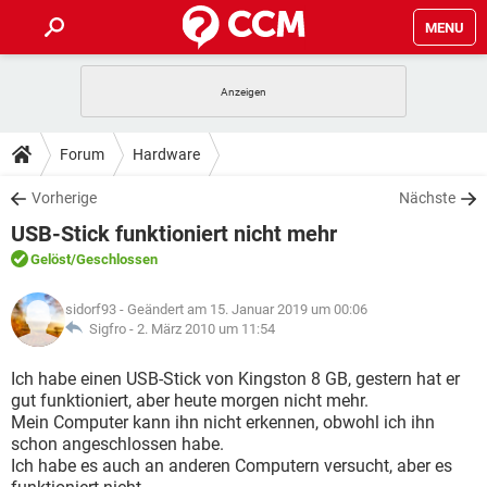
MENU
HOME
SPIELE
STREAMING
TIPPS & TRICKS
Forum
Hardware
ANDROID
IOS
SPIELE
STREAMING
DOWNLOADS
Vorherige
Nächste
WINDOWS 10
INSTAGRAM
ANDROID
IOS
USB-Stick funktioniert nicht mehr
WHATSAPP
SPIELE
TIKTOK
STREAMING
FORUM
WINDOWS 10
INSTAGRAM
Gelöst
/Geschlossen
FACEBOOK
ANDROID
HARDWARE
IOS
WHATSAPP
SPIELE
TIKTOK
STREAMING
LEXIKON
WINDOWS 10
sidorf93
- Geändert am 15. Januar 2019 um 00:06
INSTAGRAM
FACEBOOK
ANDROID
HARDWARE
IOS
Sigfro -
2. März 2010 um 11:54
WHATSAPP
SPIELE
TIKTOK
STREAMING
WINDOWS 10
INSTAGRAM
Ich habe einen USB-Stick von Kingston 8 GB, gestern hat er
FACEBOOK
ANDROID
HARDWARE
IOS
gut funktioniert, aber heute morgen nicht mehr.
WHATSAPP
TIKTOK
Mein Computer kann ihn nicht erkennen, obwohl ich ihn
WINDOWS 10
INSTAGRAM
FACEBOOK
HARDWARE
schon angeschlossen habe.
WHATSAPP
TIKTOK
Ich habe es auch an anderen Computern versucht, aber es