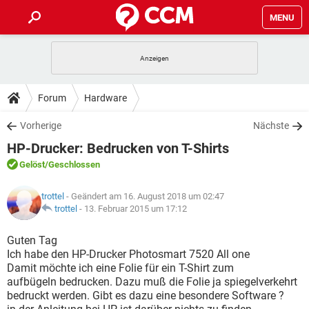
MENU
HOME
SPIELE
STREAMING
TIPPS & TRICKS
Forum
Hardware
ANDROID
IOS
SPIELE
STREAMING
DOWNLOADS
Vorherige
Nächste
WINDOWS 10
INSTAGRAM
ANDROID
IOS
HP-Drucker: Bedrucken von T-Shirts
WHATSAPP
SPIELE
TIKTOK
STREAMING
FORUM
WINDOWS 10
INSTAGRAM
Gelöst
/Geschlossen
FACEBOOK
ANDROID
HARDWARE
IOS
WHATSAPP
SPIELE
TIKTOK
STREAMING
LEXIKON
WINDOWS 10
trottel
- Geändert am 16. August 2018 um 02:47
INSTAGRAM
FACEBOOK
ANDROID
HARDWARE
IOS
trottel
-
13. Februar 2015 um 17:12
WHATSAPP
SPIELE
TIKTOK
STREAMING
WINDOWS 10
INSTAGRAM
Guten Tag
FACEBOOK
ANDROID
HARDWARE
IOS
Ich habe den HP-Drucker Photosmart 7520 All one
WHATSAPP
TIKTOK
Damit möchte ich eine Folie für ein T-Shirt zum
WINDOWS 10
INSTAGRAM
FACEBOOK
HARDWARE
aufbügeln bedrucken. Dazu muß die Folie ja spiegelverkehrt
WHATSAPP
TIKTOK
bedruckt werden. Gibt es dazu eine besondere Software ?