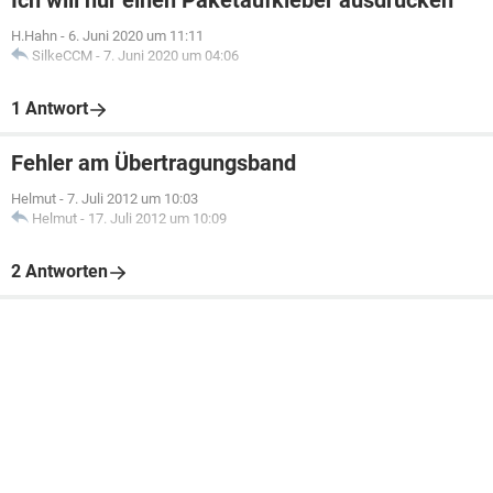
Ich will nur einen Paketaufkleber ausdrucken
H.Hahn
-
6. Juni 2020 um 11:11
SilkeCCM
-
7. Juni 2020 um 04:06
1 Antwort
Fehler am Übertragungsband
Helmut
-
7. Juli 2012 um 10:03
Helmut
-
17. Juli 2012 um 10:09
2 Antworten