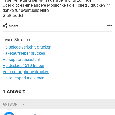
in der Anleitung bei HP ist darüber nichts zu finden.
FACEBOOK
HARDWARE
Oder gibt es eine andere Möglichkeit die Folie zu drucken ??
danke für eventuelle Hilfe
Gruß trottel
Share
Lesen Sie auch:
Hp spiegelverkehrt drucken
Paketaufkleber drucken
Hp support assistant
Hp deskjet 1510 treiber
Vom smartphone drucken
Hp touchpad aktivieren
1 Antwort
ANTWORT 1 / 1