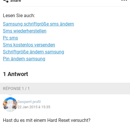
Share
FACEBOOK
HARDWARE
Lesen Sie auch:
Samsung schriftgröße sms ändern
Sms wiederherstellen
Pc sms
Sms kostenlos versenden
Schriftgröße ändern samsung
Pin ändern samsung
1 Antwort
RÉPONSE 1 / 1
Gesperrt profil
22 Jan 2015 à 15:35
Hast du es mit einem Hard Reset versucht?