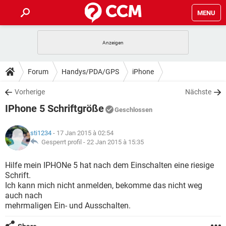
MENU
HOME
SPIELE
STREAMING
TIPPS & TRICKS
Forum
Handys/PDA/GPS
iPhone
ANDROID
IOS
SPIELE
STREAMING
DOWNLOADS
Vorherige
Nächste
WINDOWS 10
INSTAGRAM
ANDROID
IOS
IPhone 5 Schriftgröße
WHATSAPP
SPIELE
TIKTOK
STREAMING
Geschlossen
FORUM
WINDOWS 10
INSTAGRAM
FACEBOOK
ANDROID
HARDWARE
IOS
sti1234
- 17 Jan 2015 à 02:54
WHATSAPP
SPIELE
TIKTOK
STREAMING
LEXIKON
Gesperrt profil -
22 Jan 2015 à 15:35
WINDOWS 10
INSTAGRAM
FACEBOOK
ANDROID
HARDWARE
IOS
WHATSAPP
SPIELE
TIKTOK
STREAMING
Hilfe mein IPHONe 5 hat nach dem Einschalten eine riesige
WINDOWS 10
INSTAGRAM
Schrift.
FACEBOOK
ANDROID
HARDWARE
IOS
Ich kann mich nicht anmelden, bekomme das nicht weg
WHATSAPP
TIKTOK
auch nach
WINDOWS 10
INSTAGRAM
FACEBOOK
HARDWARE
mehrmaligen Ein- und Ausschalten.
WHATSAPP
TIKTOK