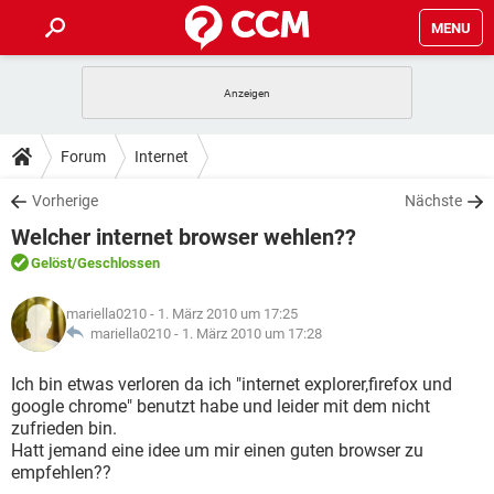
MENU
HOME
SPIELE
STREAMING
TIPPS & TRICKS
Forum
Internet
ANDROID
IOS
SPIELE
STREAMING
DOWNLOADS
Vorherige
Nächste
WINDOWS 10
INSTAGRAM
ANDROID
IOS
Welcher internet browser wehlen??
WHATSAPP
SPIELE
TIKTOK
STREAMING
FORUM
WINDOWS 10
INSTAGRAM
Gelöst
/Geschlossen
FACEBOOK
ANDROID
HARDWARE
IOS
WHATSAPP
SPIELE
TIKTOK
STREAMING
LEXIKON
WINDOWS 10
mariella0210
- 1. März 2010 um 17:25
INSTAGRAM
FACEBOOK
ANDROID
HARDWARE
IOS
mariella0210 -
1. März 2010 um 17:28
WHATSAPP
SPIELE
TIKTOK
STREAMING
WINDOWS 10
INSTAGRAM
Ich bin etwas verloren da ich "internet explorer,firefox und
FACEBOOK
ANDROID
HARDWARE
IOS
google chrome" benutzt habe und leider mit dem nicht
WHATSAPP
TIKTOK
zufrieden bin.
WINDOWS 10
INSTAGRAM
FACEBOOK
HARDWARE
Hatt jemand eine idee um mir einen guten browser zu
WHATSAPP
TIKTOK
empfehlen??