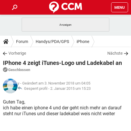
MENU
HOME
SPIELE
STREAMING
TIPPS & TRICKS
Forum
Handys/PDA/GPS
iPhone
ANDROID
IOS
SPIELE
STREAMING
DOWNLOADS
Vorherige
Nächste
WINDOWS 10
INSTAGRAM
ANDROID
IOS
IPhone 4 zeigt iTunes-Logo und Ladekabel an
WHATSAPP
SPIELE
TIKTOK
STREAMING
FORUM
WINDOWS 10
INSTAGRAM
Geschlossen
FACEBOOK
ANDROID
HARDWARE
IOS
WHATSAPP
SPIELE
TIKTOK
STREAMING
LEXIKON
WINDOWS 10
y
- Geändert am 3. November 2018 um 04:05
INSTAGRAM
FACEBOOK
ANDROID
HARDWARE
IOS
Gesperrt profil -
2. Januar 2015 um 15:23
WHATSAPP
SPIELE
TIKTOK
STREAMING
WINDOWS 10
INSTAGRAM
Guten Tag,
FACEBOOK
ANDROID
HARDWARE
IOS
ich habe einen iphone 4 und der geht nich mehr an darauf
WHATSAPP
TIKTOK
steht nur iTunes und dieser ladekabel weis nicht weiter
WINDOWS 10
INSTAGRAM
FACEBOOK
HARDWARE
WHATSAPP
TIKTOK