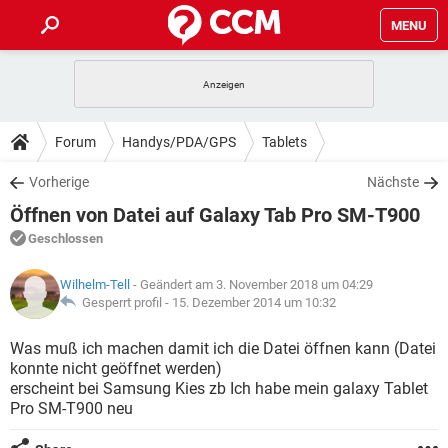
MENU
HOME
SPIELE
STREAMING
TIPPS & TRICKS
Forum
Handys/PDA/GPS
Tablets
ANDROID
IOS
SPIELE
STREAMING
DOWNLOADS
Vorherige
Nächste
WINDOWS 10
INSTAGRAM
ANDROID
IOS
Öffnen von Datei auf Galaxy Tab Pro SM-T900
WHATSAPP
SPIELE
TIKTOK
STREAMING
FORUM
WINDOWS 10
INSTAGRAM
Geschlossen
FACEBOOK
ANDROID
HARDWARE
IOS
WHATSAPP
SPIELE
TIKTOK
STREAMING
LEXIKON
WINDOWS 10
Wilhelm-Tell
- Geändert am 3. November 2018 um 04:29
INSTAGRAM
FACEBOOK
ANDROID
HARDWARE
IOS
Gesperrt profil -
15. Dezember 2014 um 10:32
WHATSAPP
SPIELE
TIKTOK
STREAMING
WINDOWS 10
INSTAGRAM
Was muß ich machen damit ich die Datei öffnen kann (Datei
FACEBOOK
ANDROID
HARDWARE
IOS
konnte nicht geöffnet werden)
WHATSAPP
TIKTOK
erscheint bei Samsung Kies zb Ich habe mein galaxy Tablet
WINDOWS 10
INSTAGRAM
FACEBOOK
HARDWARE
Pro SM-T900 neu
WHATSAPP
TIKTOK