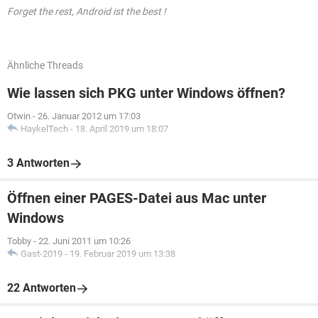
Forget the rest, Android ist the best !
Ähnliche Threads
Wie lassen sich PKG unter Windows öffnen?
Otwin
-
26. Januar 2012 um 17:03
HaykelTech
-
18. April 2019 um 18:07
3 Antworten
Öffnen einer PAGES-Datei aus Mac unter
Windows
Tobby
-
22. Juni 2011 um 10:26
Gast-2019
-
19. Februar 2019 um 13:38
22 Antworten