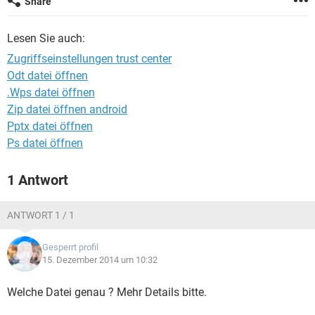
Share
FACEBOOK
HARDWARE
Lesen Sie auch:
Zugriffseinstellungen trust center
Odt datei öffnen
.Wps datei öffnen
Zip datei öffnen android
Pptx datei öffnen
Ps datei öffnen
1 Antwort
ANTWORT 1 / 1
Gesperrt profil
15. Dezember 2014 um 10:32
Welche Datei genau ? Mehr Details bitte.