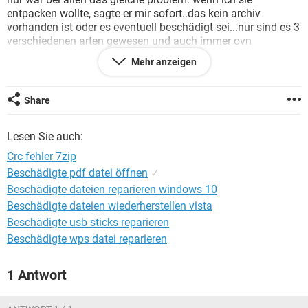
FACEBOOK
HARDWARE
entpacken wollte, sagte er mir sofort..das kein archiv
vorhanden ist oder es eventuell beschädigt sei...nur sind es 3
verschiedenen arten gewesen und auch immer ovn
verschieden.."servern" gesaugt...also geh ich mal von
Mehr anzeigen
aus...das es am win liegt... :S
hab winxp home
würd mich freuen über eine lösung
Share
danke im vorraus
Lesen Sie auch:
Crc fehler 7zip
Beschädigte pdf datei öffnen
✓
Beschädigte dateien reparieren windows 10
Beschädigte dateien wiederherstellen vista
Beschädigte usb sticks reparieren
Beschädigte wps datei reparieren
1 Antwort