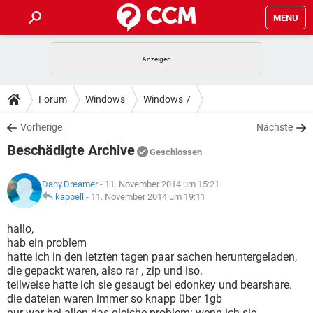
MENU
HOME
SPIELE
STREAMING
TIPPS & TRICKS
Forum
Windows
Windows 7
ANDROID
IOS
SPIELE
STREAMING
DOWNLOADS
Vorherige
Nächste
WINDOWS 10
INSTAGRAM
ANDROID
IOS
Beschädigte Archive
WHATSAPP
SPIELE
TIKTOK
STREAMING
Geschlossen
FORUM
WINDOWS 10
INSTAGRAM
FACEBOOK
ANDROID
HARDWARE
IOS
Dany.Dreamer
- 11. November 2014 um 15:21
WHATSAPP
SPIELE
TIKTOK
STREAMING
LEXIKON
kappell
-
11. November 2014 um 19:11
WINDOWS 10
INSTAGRAM
FACEBOOK
ANDROID
HARDWARE
IOS
WHATSAPP
SPIELE
TIKTOK
STREAMING
hallo,
WINDOWS 10
INSTAGRAM
hab ein problem
FACEBOOK
ANDROID
HARDWARE
IOS
hatte ich in den letzten tagen paar sachen heruntergeladen,
WHATSAPP
TIKTOK
die gepackt waren, also rar , zip und iso.
WINDOWS 10
INSTAGRAM
FACEBOOK
HARDWARE
teilweise hatte ich sie gesaugt bei edonkey und bearshare.
WHATSAPP
TIKTOK
die dateien waren immer so knapp über 1gb
nur war bei allen das gleiche problem: wenn ich sie