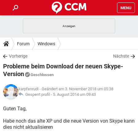
MENU
HOME
SPIELE
STREAMING
TIPPS & TRICKS
Forum
Windows
ANDROID
IOS
SPIELE
STREAMING
DOWNLOADS
Vorherige
Nächste
WINDOWS 10
INSTAGRAM
ANDROID
IOS
Probleme beim Download der neuen Skype-
WHATSAPP
SPIELE
TIKTOK
STREAMING
FORUM
WINDOWS 10
INSTAGRAM
Version
Geschlossen
FACEBOOK
ANDROID
HARDWARE
IOS
WHATSAPP
SPIELE
TIKTOK
STREAMING
LEXIKON
WINDOWS 10
INSTAGRAM
karpfenrudi
- Geändert am 3. November 2018 um 05:38
FACEBOOK
ANDROID
HARDWARE
IOS
Gesperrt profil -
5. August 2014 um 09:43
WHATSAPP
SPIELE
TIKTOK
STREAMING
WINDOWS 10
INSTAGRAM
Guten Tag,
FACEBOOK
ANDROID
HARDWARE
IOS
WHATSAPP
TIKTOK
WINDOWS 10
INSTAGRAM
Habe noch das alte XP und die neue Version von Skype kann
FACEBOOK
HARDWARE
dies nicht aktualisieren
WHATSAPP
TIKTOK