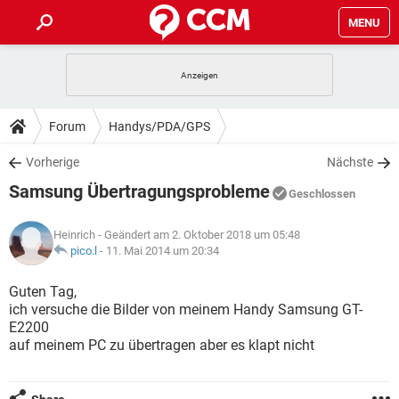
MENU
HOME
SPIELE
STREAMING
TIPPS & TRICKS
Forum
Handys/PDA/GPS
ANDROID
IOS
SPIELE
STREAMING
DOWNLOADS
Vorherige
Nächste
WINDOWS 10
INSTAGRAM
ANDROID
IOS
Samsung Übertragungsprobleme
WHATSAPP
SPIELE
TIKTOK
STREAMING
Geschlossen
FORUM
WINDOWS 10
INSTAGRAM
FACEBOOK
ANDROID
HARDWARE
IOS
Heinrich
- Geändert am 2. Oktober 2018 um 05:48
WHATSAPP
SPIELE
TIKTOK
STREAMING
LEXIKON
pico.l
-
11. Mai 2014 um 20:34
WINDOWS 10
INSTAGRAM
FACEBOOK
ANDROID
HARDWARE
IOS
WHATSAPP
SPIELE
TIKTOK
STREAMING
Guten Tag,
WINDOWS 10
INSTAGRAM
ich versuche die Bilder von meinem Handy Samsung GT-
FACEBOOK
ANDROID
HARDWARE
IOS
E2200
WHATSAPP
TIKTOK
auf meinem PC zu übertragen aber es klapt nicht
WINDOWS 10
INSTAGRAM
FACEBOOK
HARDWARE
WHATSAPP
TIKTOK