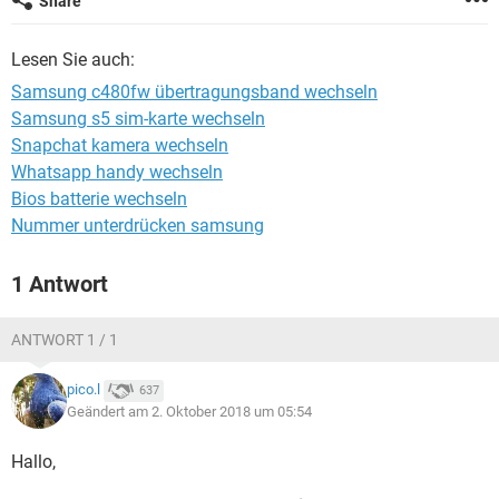
Share
FACEBOOK
HARDWARE
Lesen Sie auch:
Samsung c480fw übertragungsband wechseln
Samsung s5 sim-karte wechseln
Snapchat kamera wechseln
Whatsapp handy wechseln
Bios batterie wechseln
Nummer unterdrücken samsung
1 Antwort
ANTWORT 1 / 1
pico.l
637
Geändert am 2. Oktober 2018 um 05:54
Hallo,