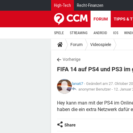
High-Tech
Recht-Finanzen
FORUM
TIPPS & 
SPIELE
STREAMING
ANDROID
IOS
WIND
Forum
Videospiele
Vorherige
FIFA 14 auf PS4 und PS3 im
lana67
- Geändert am 27. Oktober 2
anonymer Benutzer -
12. Januar
Hey kann man mit der PS4 im Onlin
haben die ein extra Netzwerk dafür e
Share