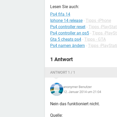
Lesen Sie auch:
Ps4 fifa 14
Iphone 14 release
-
Tipps -iPhone
Ps4 controller reset
-
Tipps -PlayStat
Ps4 controller an ps5
-
Tipps -PlaySt
Gta 5 cheats ps4
-
Tipps - GTA
Ps4 namen ändern
-
Tipps -PlayStat
1 Antwort
ANTWORT 1 / 1
anonymer Benutzer
12. Januar 2014 um 21:04
Nein das funktioniert nicht.
Quelle: