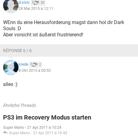
d.sisic
30
28 Mai 2015 à 12:11
WEnn du eine Herausforderung magst dann hol dir Dark
Souls :D
Aber vorsicht ist äußerst frustrierend!
RÉPONSE 6 / 6
krede
2
8 Okt 2015 à 00:52
alles :)
Ähnliche Threads
PS3 im Recovery Modus starten
Super Mario
-
21 Apr 2011 à 10:24
Super Mario
-
21 Apr 2011 à 16:43