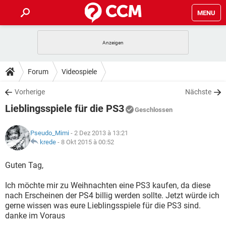
MENU
HOME
SPIELE
STREAMING
TIPPS & TRICKS
Forum
Videospiele
ANDROID
IOS
SPIELE
STREAMING
DOWNLOADS
Vorherige
Nächste
WINDOWS 10
INSTAGRAM
ANDROID
IOS
Lieblingsspiele für die PS3
WHATSAPP
SPIELE
TIKTOK
STREAMING
Geschlossen
FORUM
WINDOWS 10
INSTAGRAM
FACEBOOK
ANDROID
HARDWARE
IOS
Pseudo_Mimi
- 2 Dez 2013 à 13:21
WHATSAPP
SPIELE
TIKTOK
STREAMING
LEXIKON
krede
-
8 Okt 2015 à 00:52
WINDOWS 10
INSTAGRAM
FACEBOOK
ANDROID
HARDWARE
IOS
WHATSAPP
SPIELE
TIKTOK
STREAMING
Guten Tag,
WINDOWS 10
INSTAGRAM
FACEBOOK
ANDROID
HARDWARE
IOS
Ich möchte mir zu Weihnachten eine PS3 kaufen, da diese
WHATSAPP
TIKTOK
nach Erscheinen der PS4 billig werden sollte. Jetzt würde ich
WINDOWS 10
INSTAGRAM
FACEBOOK
HARDWARE
gerne wissen was eure Lieblingsspiele für die PS3 sind.
WHATSAPP
TIKTOK
danke im Voraus