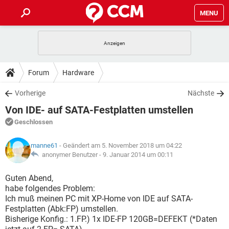
MENU
HOME
SPIELE
STREAMING
TIPPS & TRICKS
Forum
Hardware
ANDROID
IOS
SPIELE
STREAMING
DOWNLOADS
Vorherige
Nächste
WINDOWS 10
INSTAGRAM
ANDROID
IOS
Von IDE- auf SATA-Festplatten umstellen
WHATSAPP
SPIELE
TIKTOK
STREAMING
FORUM
WINDOWS 10
INSTAGRAM
Geschlossen
FACEBOOK
ANDROID
HARDWARE
IOS
WHATSAPP
SPIELE
TIKTOK
STREAMING
LEXIKON
WINDOWS 10
manne61
- Geändert am 5. November 2018 um 04:22
INSTAGRAM
FACEBOOK
ANDROID
HARDWARE
IOS
anonymer Benutzer -
9. Januar 2014 um 00:11
WHATSAPP
SPIELE
TIKTOK
STREAMING
WINDOWS 10
INSTAGRAM
Guten Abend,
FACEBOOK
ANDROID
HARDWARE
IOS
habe folgendes Problem:
WHATSAPP
TIKTOK
Ich muß meinen PC mit XP-Home von IDE auf SATA-
WINDOWS 10
INSTAGRAM
FACEBOOK
HARDWARE
Festplatten (Abk:FP) umstellen.
WHATSAPP
TIKTOK
Bisherige Konfig.: 1.FP.) 1x IDE-FP 120GB=DEFEKT (*Daten