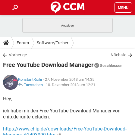
MENU
HOME
SPIELE
STREAMING
TIPPS & TRICKS
Forum
Software/Treiber
ANDROID
IOS
SPIELE
STREAMING
DOWNLOADS
Vorherige
Nächste
WINDOWS 10
INSTAGRAM
ANDROID
IOS
Free YouTube Download Manager
WHATSAPP
SPIELE
TIKTOK
STREAMING
Geschlossen
FORUM
WINDOWS 10
INSTAGRAM
FACEBOOK
ANDROID
HARDWARE
IOS
KonstantRichi
- 27. November 2013 um 14:35
WHATSAPP
SPIELE
TIKTOK
STREAMING
LEXIKON
Taesschen
-
10. Dezember 2013 um 12:21
WINDOWS 10
INSTAGRAM
FACEBOOK
ANDROID
HARDWARE
IOS
WHATSAPP
SPIELE
TIKTOK
STREAMING
Hey,
WINDOWS 10
INSTAGRAM
FACEBOOK
ANDROID
HARDWARE
IOS
ich habe mir den Free YouTube Download Manager von
WHATSAPP
TIKTOK
chip.de runtergeladen.
WINDOWS 10
INSTAGRAM
FACEBOOK
HARDWARE
WHATSAPP
TIKTOK
https://www.chip.de/downloads/Free-YouTube-Download-
Manager_62403990.html