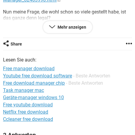
FACEBOOK
HARDWARE
Nun meine Frage, die wohl schon so viele gestellt habe, ist
das ganze denn legal?
Ich lese immer so viele Kommentare bei gutefrage und
Mehr anzeigen
computerfrage, aber da schreibt ja jeder was anderes und
was weiß ich. Jetzt wollte ich mal in einem Forum fragen,
wo das Thema auch passt. Mich würde es echt interessieren,
Share
da ich keine Lust habe irgendwann Strafe zu zahlen oder so.
Bitte nur antworten, die es auch wirklich wissen.
Lesen Sie auch:
Viiielen Dank
Free manager download
Youtube free download software
- Beste Antworten
Free download manager chip
- Beste Antworten
Task manager mac
Geräte-manager windows 10
Free youtube download
Netflix free download
Ccleaner free download