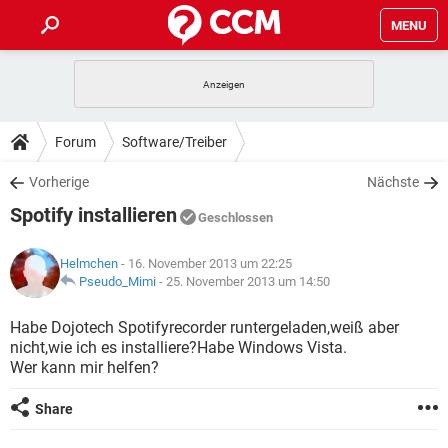
MENU
HOME
SPIELE
STREAMING
TIPPS & TRICKS
Forum
Software/Treiber
ANDROID
IOS
SPIELE
STREAMING
DOWNLOADS
Vorherige
Nächste
WINDOWS 10
INSTAGRAM
ANDROID
IOS
Spotify installieren
WHATSAPP
SPIELE
TIKTOK
STREAMING
Geschlossen
FORUM
WINDOWS 10
INSTAGRAM
FACEBOOK
ANDROID
HARDWARE
IOS
Helmchen
- 16. November 2013 um 22:25
WHATSAPP
SPIELE
TIKTOK
STREAMING
LEXIKON
Pseudo_Mimi
-
25. November 2013 um 14:50
WINDOWS 10
INSTAGRAM
FACEBOOK
ANDROID
HARDWARE
IOS
WHATSAPP
SPIELE
TIKTOK
STREAMING
Habe Dojotech Spotifyrecorder runtergeladen,weiß aber
WINDOWS 10
INSTAGRAM
nicht,wie ich es installiere?Habe Windows Vista.
FACEBOOK
ANDROID
HARDWARE
IOS
Wer kann mir helfen?
WHATSAPP
TIKTOK
WINDOWS 10
INSTAGRAM
FACEBOOK
HARDWARE
Share
WHATSAPP
TIKTOK