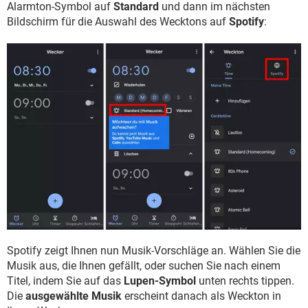
Alarmton-Symbol auf
Standard
und dann im nächsten
Bildschirm für die Auswahl des Wecktons auf
Spotify
:
Spotify zeigt Ihnen nun Musik-Vorschläge an. Wählen Sie die
Musik aus, die Ihnen gefällt, oder suchen Sie nach einem
Titel, indem Sie auf das
Lupen-Symbol
unten rechts tippen.
Die
ausgewählte Musik
erscheint danach als Weckton in