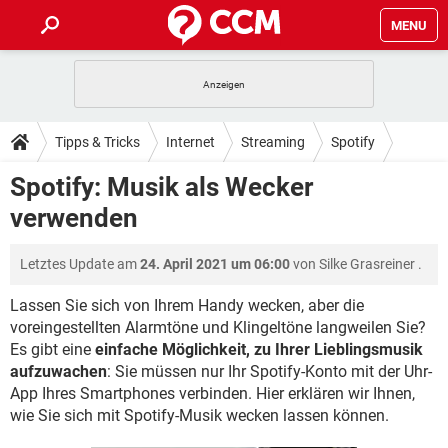
MENU
HOME
SPIELE
STREAMING
TIPPS & TRICKS
Tipps & Tricks
Internet
Streaming
Spotify
ANDROID
IOS
SPIELE
STREAMING
DOWNLOADS
Spotify: Musik als Wecker
WINDOWS 10
INSTAGRAM
ANDROID
IOS
verwenden
WHATSAPP
SPIELE
TIKTOK
STREAMING
FORUM
WINDOWS 10
INSTAGRAM
FACEBOOK
ANDROID
HARDWARE
IOS
Letztes Update am
24. April 2021 um 06:00
von
Silke Grasreiner
.
WHATSAPP
SPIELE
TIKTOK
STREAMING
LEXIKON
WINDOWS 10
INSTAGRAM
FACEBOOK
ANDROID
HARDWARE
IOS
Lassen Sie sich von Ihrem Handy wecken, aber die
WHATSAPP
SPIELE
TIKTOK
STREAMING
voreingestellten Alarmtöne und Klingeltöne langweilen Sie?
WINDOWS 10
INSTAGRAM
Es gibt eine
einfache Möglichkeit, zu Ihrer Lieblingsmusik
FACEBOOK
ANDROID
HARDWARE
IOS
aufzuwachen
WHATSAPP
: Sie müssen nur Ihr Spotify-Konto mit der Uhr-
TIKTOK
WINDOWS 10
INSTAGRAM
App Ihres Smartphones verbinden. Hier erklären wir Ihnen,
FACEBOOK
HARDWARE
wie Sie sich mit Spotify-Musik wecken lassen können.
WHATSAPP
TIKTOK