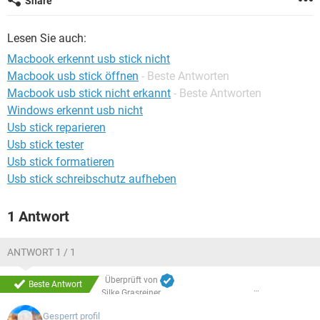
Share
FACEBOOK
HARDWARE
Lesen Sie auch:
Macbook erkennt usb stick nicht
Macbook usb stick öffnen
- Beste Antworten
Macbook usb stick nicht erkannt
- Beste Antworten
Windows erkennt usb nicht
Usb stick reparieren
Usb stick tester
Usb stick formatieren
Usb stick schreibschutz aufheben
1 Antwort
ANTWORT 1 / 1
Überprüft von
Beste Antwort
Silke Grasreiner
Gesperrt profil