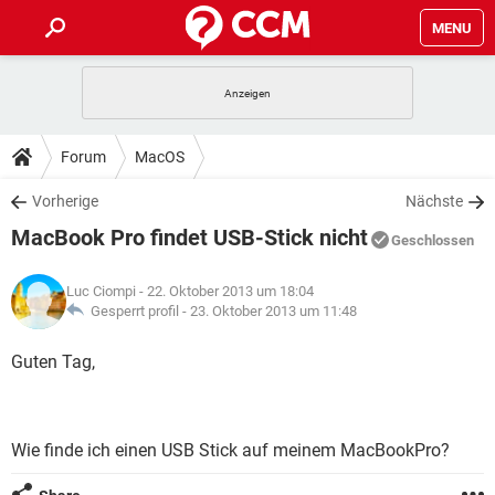
MENU
HOME
SPIELE
STREAMING
TIPPS & TRICKS
Forum
MacOS
ANDROID
IOS
SPIELE
STREAMING
DOWNLOADS
Vorherige
Nächste
WINDOWS 10
INSTAGRAM
ANDROID
IOS
MacBook Pro findet USB-Stick nicht
WHATSAPP
SPIELE
TIKTOK
STREAMING
Geschlossen
FORUM
WINDOWS 10
INSTAGRAM
FACEBOOK
ANDROID
HARDWARE
IOS
Luc Ciompi
- 22. Oktober 2013 um 18:04
WHATSAPP
SPIELE
TIKTOK
STREAMING
LEXIKON
Gesperrt profil -
23. Oktober 2013 um 11:48
WINDOWS 10
INSTAGRAM
FACEBOOK
ANDROID
HARDWARE
IOS
WHATSAPP
SPIELE
TIKTOK
STREAMING
Guten Tag,
WINDOWS 10
INSTAGRAM
FACEBOOK
ANDROID
HARDWARE
IOS
WHATSAPP
TIKTOK
WINDOWS 10
INSTAGRAM
FACEBOOK
HARDWARE
Wie finde ich einen USB Stick auf meinem MacBookPro?
WHATSAPP
TIKTOK