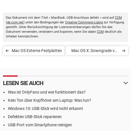
Das Dokument mit dem Titel « MacBook: USB-Anschluss defekt » wird auf
CCM
(
de.ccm.net
) unter den Bedingungen der
Creative Commons-Lizenz
zur Verfügung
gestellt. Unter Berücksichtigung der Lizenzvereinbarungen dürfen Sie das
Dokument verwenden, verändern und kopieren, wenn Sie dabei
CCM
deutlich als
Urheber kennzeichnen.
Mac OS Externe Festplatten
Mac OS X: Downgrade von
Yosemite zu Mavericks
LESEN SIE AUCH
Was ist OnlyFans und wie funktioniert das?
Kein Ton über Kopfhörer am Laptop: Was tun?
Windows 10: USB-Stick wird nicht erkannt
Defekten USB-Stick reparieren
USB-Port vom Smartphone reinigen