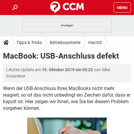
MENU
HOME
SPIELE
STREAMING
TIPPS & TRICKS
Tipps & Tricks
Betriebssysteme
macOS
ANDROID
IOS
SPIELE
STREAMING
DOWNLOADS
MacBook: USB-Anschluss defekt
WINDOWS 10
INSTAGRAM
ANDROID
IOS
WHATSAPP
SPIELE
TIKTOK
STREAMING
FORUM
Letztes Update am
19. Oktober 2019 um 05:22
von
Silke
WINDOWS 10
INSTAGRAM
FACEBOOK
ANDROID
HARDWARE
IOS
Grasreiner
.
WHATSAPP
SPIELE
TIKTOK
STREAMING
LEXIKON
WINDOWS 10
INSTAGRAM
Wenn der USB-Anschluss Ihres MacBooks nicht mehr
FACEBOOK
ANDROID
HARDWARE
IOS
reagiert, so ist das nicht unbedingt ein Zeichen dafür, dass er
WHATSAPP
SPIELE
TIKTOK
STREAMING
WINDOWS 10
INSTAGRAM
kaputt ist. Hier zeigen wir Ihnen, wie Sie bei diesem Problem
FACEBOOK
ANDROID
HARDWARE
IOS
vorgehen können.
WHATSAPP
TIKTOK
WINDOWS 10
INSTAGRAM
FACEBOOK
HARDWARE
WHATSAPP
TIKTOK